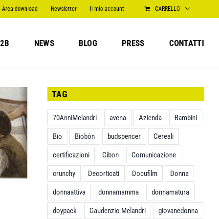
Area download
Newsletter
Il mio account
CARRELLO
2B
NEWS
BLOG
PRESS
CONTATTI
TAG
70AnniMelandri
avena
Azienda
Bambini
Bio
Biobón
budspencer
Cereali
certificazioni
Cibon
Comunicazione
crunchy
Decorticati
Docufilm
Donna
donnaattiva
donnamamma
donnamatura
doypack
Gaudenzio Melandri
giovanedonna