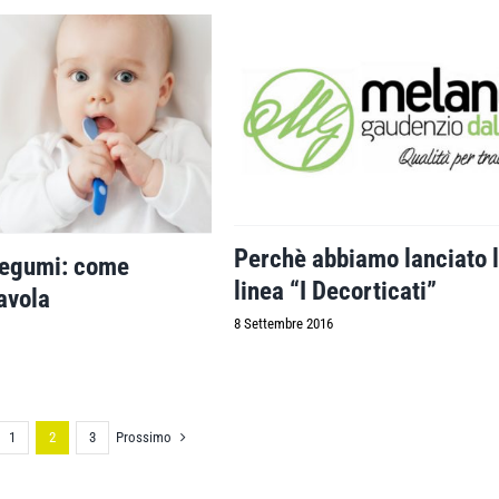
Perchè abbiamo lanciato 
legumi: come
linea “I Decorticati”
tavola
8 Settembre 2016
Prossimo
1
2
3