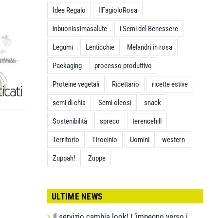
Idee Regalo
IlFagioloRosa
inbuonissimasalute
i Semi del Benessere
Legumi
Lenticchie
Melandri in rosa
Packaging
processo produttivo
Proteine vegetali
Ricettario
ricette estive
semi di chia
Semi oleosi
snack
Sostenibilità
spreco
terencehill
Territorio
Tirocinio
Uomini
western
Zuppah!
Zuppe
ULTIME NEWS
Il servizio cambia look! L’impegno verso i