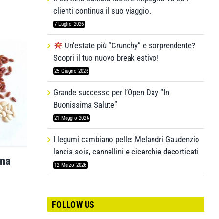
clienti continua il suo viaggio.
7 Luglio 2026
Un’estate più “Crunchy” e sorprendente?
Scopri il tuo nuovo break estivo!
25 Giugno 2026
Grande successo per l’Open Day “In
Buonissima Salute”
21 Maggio 2026
I legumi cambiano pelle: Melandri Gaudenzio
lancia soia, cannellini e cicerchie decorticati
una
12 Marzo 2026
FOLLOW US