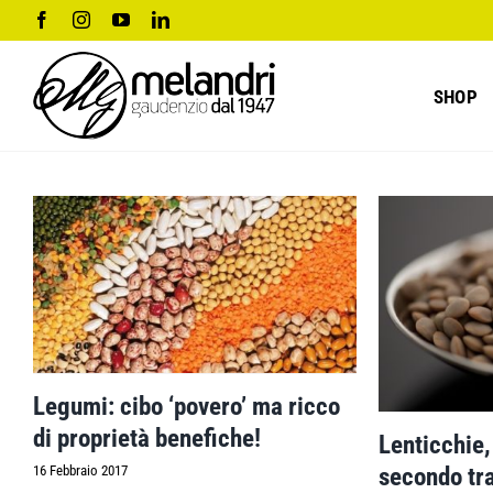
Salta
Facebook
Instagram
YouTube
LinkedIn
al
contenuto
SHOP
Legumi: cibo ‘povero’ ma ricco
di proprietà benefiche!
Lenticchie,
16 Febbraio 2017
secondo tr