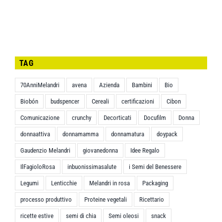
5
TAG
70AnniMelandri
avena
Azienda
Bambini
Bio
Biobón
budspencer
Cereali
certificazioni
Cibon
Comunicazione
crunchy
Decorticati
Docufilm
Donna
donnaattiva
donnamamma
donnamatura
doypack
Gaudenzio Melandri
giovanedonna
Idee Regalo
IlFagioloRosa
inbuonissimasalute
i Semi del Benessere
Legumi
Lenticchie
Melandri in rosa
Packaging
processo produttivo
Proteine vegetali
Ricettario
ricette estive
semi di chia
Semi oleosi
snack