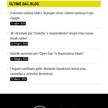
ULTIME DAL BLOG
Il servizio cambia look! L’impegno verso i clienti continua il suo
viaggio.
7 Luglio 2026
Un’estate più “Crunchy” e sorprendente? Scopri il tuo nuovo
break estivo!
25 Giugno 2026
Grande successo per l’Open Day “In Buonissima Salute”
21 Maggio 2026
I legumi cambiano pelle: Melandri Gaudenzio lancia soia,
cannellini e cicerchie decorticati
12 Marzo 2026