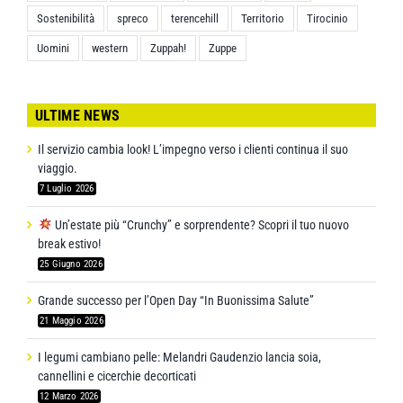
Sostenibilità
spreco
terencehill
Territorio
Tirocinio
Uomini
western
Zuppah!
Zuppe
ULTIME NEWS
Il servizio cambia look! L’impegno verso i clienti continua il suo
viaggio.
7 Luglio 2026
Un’estate più “Crunchy” e sorprendente? Scopri il tuo nuovo
break estivo!
25 Giugno 2026
Grande successo per l’Open Day “In Buonissima Salute”
21 Maggio 2026
I legumi cambiano pelle: Melandri Gaudenzio lancia soia,
cannellini e cicerchie decorticati
12 Marzo 2026