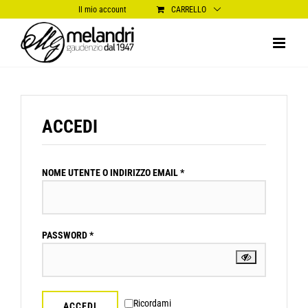
Salta
Il mio account
CARRELLO
al
contenuto
ACCEDI
RICHIESTO
NOME UTENTE O INDIRIZZO EMAIL
*
RICHIESTO
PASSWORD
*
Ricordami
ACCEDI