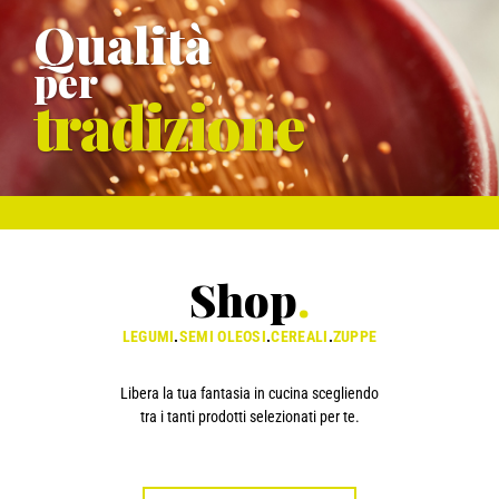
Qualità
per
tradizione
Shop
.
LEGUMI
.
SEMI OLEOSI
.
CEREALI
.
ZUPPE
Libera la tua fantasia in cucina scegliendo
tra i tanti prodotti selezionati per te.