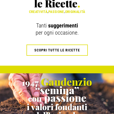
le Ricette
.
CREATIVITÀ
.
PASSIONE
.
ORIGINALITÀ
Tanti
suggerimenti
per ogni occasione.
SCOPRI TUTTE LE RICETTE
Gaudenzio
1947
“semina”
passione
con
i valori fondanti