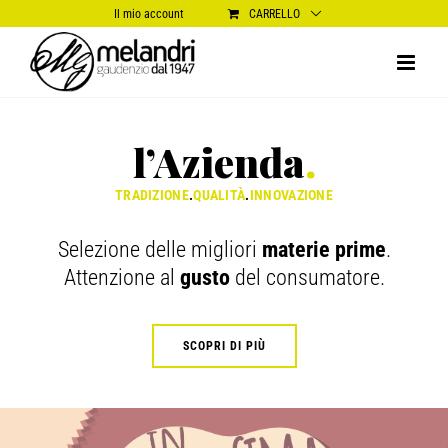
Salta
Il mio account
CARRELLO
al
contenuto
l’Azienda
.
TRADIZIONE
.
QUALITÀ
.
INNOVAZIONE
Selezione delle migliori
materie prime
.
Attenzione al
gusto
del consumatore.
SCOPRI DI PIÙ