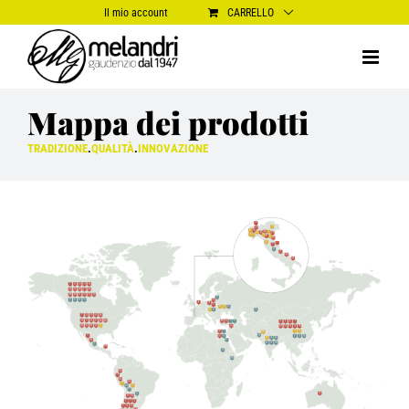
Salta
Il mio account
CARRELLO
al
contenuto
Mappa dei prodotti
TRADIZIONE
.
QUALITÀ
.
INNOVAZIONE