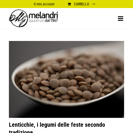
Salta
Il mio account
CARRELLO
al
contenuto
Ingrandisci
immagine
Lenticchie, i legumi delle feste secondo
tradizione