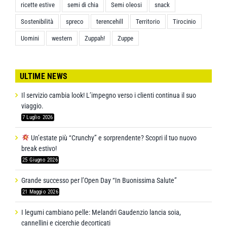
ricette estive
semi di chia
Semi oleosi
snack
Sostenibilità
spreco
terencehill
Territorio
Tirocinio
Uomini
western
Zuppah!
Zuppe
ULTIME NEWS
Il servizio cambia look! L’impegno verso i clienti continua il suo
viaggio.
7 Luglio 2026
Un’estate più “Crunchy” e sorprendente? Scopri il tuo nuovo
break estivo!
25 Giugno 2026
Grande successo per l’Open Day “In Buonissima Salute”
21 Maggio 2026
I legumi cambiano pelle: Melandri Gaudenzio lancia soia,
cannellini e cicerchie decorticati