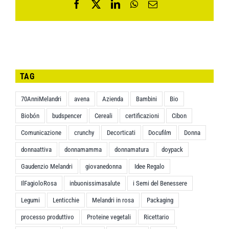
Facebook
X
LinkedIn
WhatsApp
Email
TAG
70AnniMelandri
avena
Azienda
Bambini
Bio
Biobón
budspencer
Cereali
certificazioni
Cibon
Comunicazione
crunchy
Decorticati
Docufilm
Donna
donnaattiva
donnamamma
donnamatura
doypack
Gaudenzio Melandri
giovanedonna
Idee Regalo
IlFagioloRosa
inbuonissimasalute
i Semi del Benessere
Legumi
Lenticchie
Melandri in rosa
Packaging
processo produttivo
Proteine vegetali
Ricettario