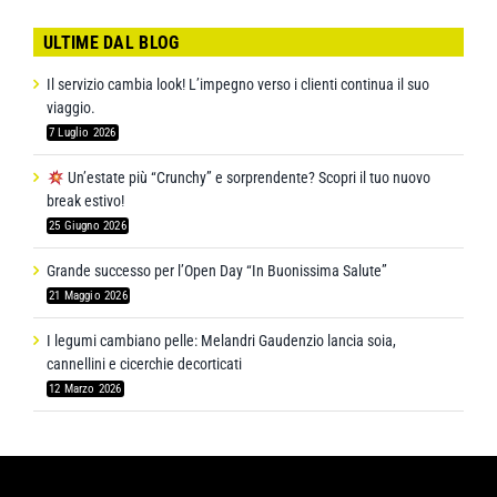
ULTIME DAL BLOG
Il servizio cambia look! L’impegno verso i clienti continua il suo
viaggio.
7 Luglio 2026
Un’estate più “Crunchy” e sorprendente? Scopri il tuo nuovo
break estivo!
25 Giugno 2026
Grande successo per l’Open Day “In Buonissima Salute”
21 Maggio 2026
I legumi cambiano pelle: Melandri Gaudenzio lancia soia,
cannellini e cicerchie decorticati
12 Marzo 2026