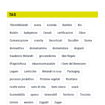
TAG
70AnniMelandri
avena
Azienda
Bambini
Bio
Biobón
budspencer
Cereali
certificazioni
Cibon
Comunicazione
crunchy
Decorticati
Docufilm
Donna
donnaattiva
donnamamma
donnamatura
doypack
Gaudenzio Melandri
giovanedonna
Idee Regalo
IlFagioloRosa
inbuonissimasalute
i Semi del Benessere
Legumi
Lenticchie
Melandri in rosa
Packaging
processo produttivo
Proteine vegetali
Ricettario
ricette estive
semi di chia
Semi oleosi
snack
Sostenibilità
spreco
terencehill
Territorio
Tirocinio
Uomini
western
Zuppah!
Zuppe