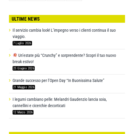
ULTIME NEWS
Il servizio cambia look! L’impegno verso i clienti continua il suo
viaggio.
7 Luglio 2026
Un’estate più “Crunchy” e sorprendente? Scopri il tuo nuovo
break estivo!
25 Giugno 2026
Grande successo per l’Open Day “In Buonissima Salute”
21 Maggio 2026
I legumi cambiano pelle: Melandri Gaudenzio lancia soia,
cannellini e cicerchie decorticati
12 Marzo 2026