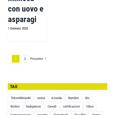
con uovo e
asparagi
1 Gennaio 2020
Prossimo
1
2
TAG
70AnniMelandri
avena
Azienda
Bambini
Bio
Biobón
budspencer
Cereali
certificazioni
Cibon
Comunicazione
crunchy
Decorticati
Docufilm
Donna