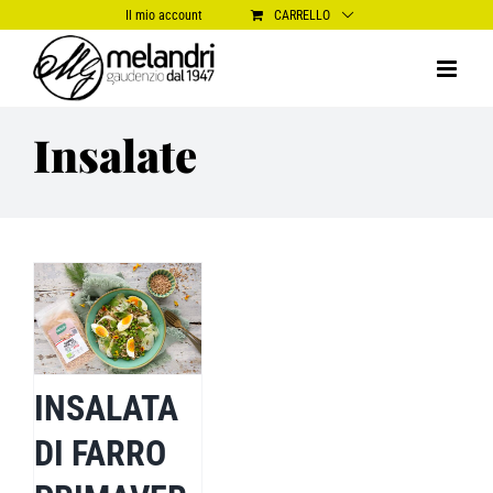
Salta
Il mio account
CARRELLO
al
contenuto
Insalate
INSALATA
DI FARRO