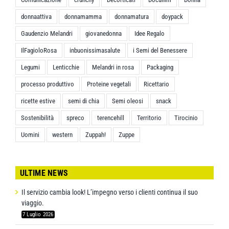
donnaattiva
donnamamma
donnamatura
doypack
Gaudenzio Melandri
giovanedonna
Idee Regalo
IlFagioloRosa
inbuonissimasalute
i Semi del Benessere
Legumi
Lenticchie
Melandri in rosa
Packaging
processo produttivo
Proteine vegetali
Ricettario
ricette estive
semi di chia
Semi oleosi
snack
Sostenibilità
spreco
terencehill
Territorio
Tirocinio
Uomini
western
Zuppah!
Zuppe
ULTIME NEWS
Il servizio cambia look! L’impegno verso i clienti continua il suo
viaggio.
7 Luglio 2026