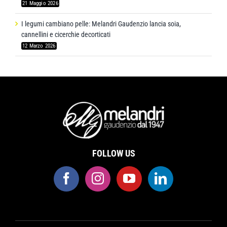
21 Maggio 2026
I legumi cambiano pelle: Melandri Gaudenzio lancia soia,
cannellini e cicerchie decorticati
12 Marzo 2026
FOLLOW US