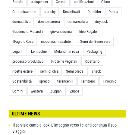
Biobón
budspencer
Cereali
certificazioni
Cibon
Comunicazione
crunchy
Decorticati
Docufilm
Donna
donnaattiva
donnamamma
donnamatura
doypack
Gaudenzio Melandri
giovanedonna
Idee Regalo
IlFagioloRosa
inbuonissimasalute
i Semi del Benessere
Legumi
Lenticchie
Melandri in rosa
Packaging
processo produttivo
Proteine vegetali
Ricettario
ricette estive
semi di chia
Semi oleosi
snack
Sostenibilità
spreco
terencehill
Territorio
Tirocinio
Uomini
western
Zuppah!
Zuppe
ULTIME NEWS
Il servizio cambia look! L’impegno verso i clienti continua il suo
viaggio.