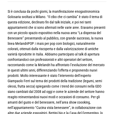
Si è conclusa da pochi giorni, la manifestazione enogastronomica
Golosaria svoltasi a Milano. “Il cibo che ci cambia” è stato il tema di
questa edizione, declinato fin dal talk iniziale, e poi nei tanti
appuntamenti che si sono alternati nelle varie aree. Eravamo presenti
con un piccolo spazio espositivo nella nuova area “La dispensa del
Benessere” presentando al pubblico, con grande successo, la nuova
linea MelandriPOP: i mais per pop corn biologici, naturalmente
colorati, ottenuti dalla riscoperta e dalla valorizzazione di antiche
varietà riprodotte in Italia. Abbiamo partecipato al talk di apertura
confrontandoci con professionisti e altri operatori del settore,
raccontando come la Melandri ha affrontato l’evoluzione del mercato
in questi ultimi anni, differenziando l’offerta e proponendo nuovi
prodotti. Molto interessante è stato l’intervento dell’esperto
Giampaolo Ferri sul tema dei prodotti della tradizione (legumi, semi
oleosi, frutta secca) spiegando come i trend dei consumi nella GDO
siano cambiati dal 2008 ad oggi e come le aziende del settore hanno
reagito reinventandosi nuovi modi e occasioni di consumo. Per gli
amanti del gusto e del benessere, nell’area show coooking,
nell’appuntamento “Cucina vista benessere”, in collaborazione con
altre due aziende espositrici, Bettini bio e la Casa del Fermentino, lo