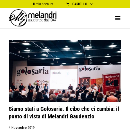
Salta
Il mio account
CARRELLO
al
contenuto
Ingrandisci
immagine
Siamo stati a Golosaria. Il cibo che ci cambia: il
punto di vista di Melandri Gaudenzio
4 Novembre 2019