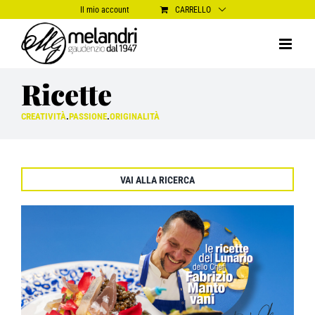
Salta
Il mio account
CARRELLO
al
contenuto
Ricette
CREATIVITÀ
.
PASSIONE
.
ORIGINALITÀ
VAI ALLA RICERCA