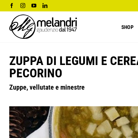
Salta
Facebook
Instagram
YouTube
LinkedIn
al
contenuto
SHOP
ZUPPA DI LEGUMI E CER
PECORINO
Zuppe, vellutate e minestre