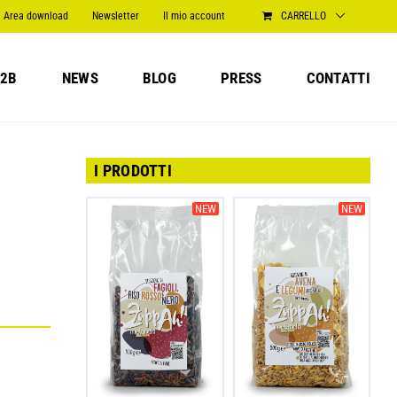
Area download
Newsletter
Il mio account
CARRELLO
2B
NEWS
BLOG
PRESS
CONTATTI
I PRODOTTI
NEW
NEW