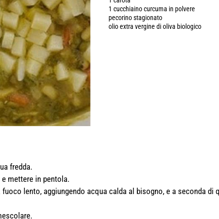
1 carota
1 cucchiaino curcuma in polvere
pecorino stagionato
olio extra vergine di oliva biologico
qua fredda.
i e mettere in pentola.
a a fuoco lento, aggiungendo acqua calda al bisogno, e a seconda di 
mescolare.