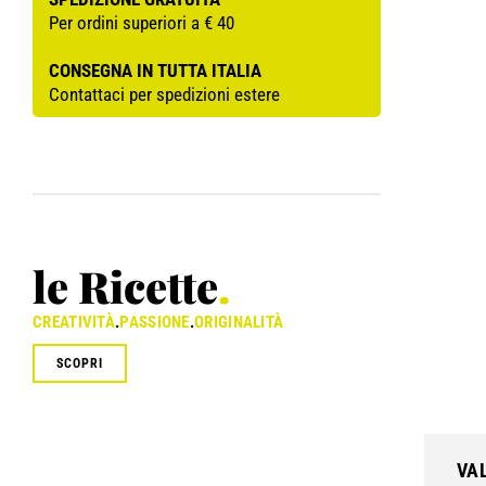
Per ordini superiori a € 40
CONSEGNA IN TUTTA ITALIA
Contattaci per spedizioni estere
le Ricette
.
CREATIVITÀ
.
PASSIONE
.
ORIGINALITÀ
SCOPRI
VA