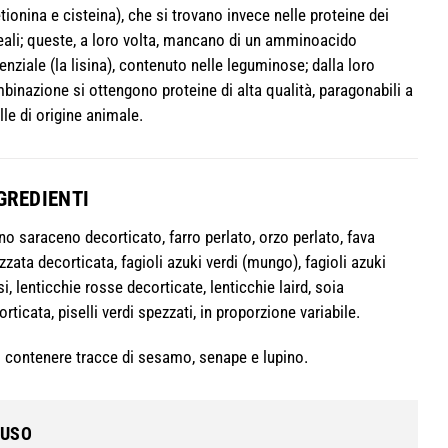
tionina e cisteina), che si trovano invece nelle proteine dei
eali; queste, a loro volta, mancano di un amminoacido
enziale (la lisina), contenuto nelle leguminose; dalla loro
binazione si ottengono proteine di alta qualità, paragonabili a
lle di origine animale.
GREDIENTI
no saraceno decorticato, farro perlato, orzo perlato, fava
zzata decorticata, fagioli azuki verdi (mungo), fagioli azuki
i, lenticchie rosse decorticate, lenticchie laird, soia
rticata, piselli verdi spezzati, in proporzione variabile.
 contenere tracce di sesamo, senape e lupino.
’USO