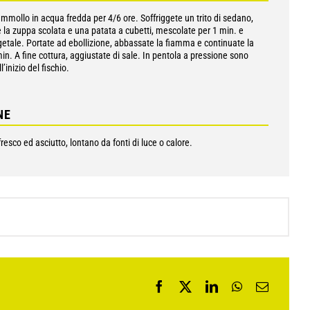
mmollo in acqua fredda per 4/6 ore. Soffriggete un trito di sedano,
te la zuppa scolata e una patata a cubetti, mescolate per 1 min. e
getale. Portate ad ebollizione, abbassate la fiamma e continuate la
min. A fine cottura, aggiustate di sale. In pentola a pressione sono
l’inizio del fischio.
NE
resco ed asciutto, lontano da fonti di luce o calore.