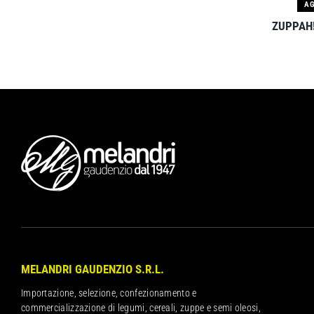
AG
ZUPPAH! 
MELANDRI GAUDENZIO S.R.L.
Importazione, selezione, confezionamento e
commercializzazione di legumi, cereali, zuppe e semi oleosi,