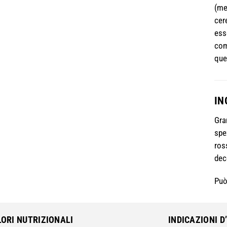
(me
cer
ess
com
que
IN
Gra
spe
ross
deco
Può
LORI NUTRIZIONALI
INDICAZIONI D