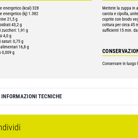
re energetico (kcal) 328
Mettete la zuppa in a
e energetico (kj) 1.382
carota e cipolla, uni
eine 21,5 g
coprite con brodo ve
oidrati 43,2 g
cottura per circa 45 
i zuccheri: 1,91 g
sufficienti 15 min. dal
i 4,0 g
i saturi: 0,75 g
 alimentari 16,8 g
CONSERVAZIO
o 0,009 g
Conservare in luogo f
INFORMAZIONI TECNICHE
dividi