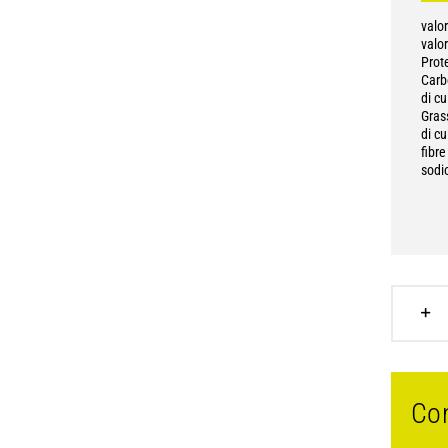
valo
valor
Prot
Carb
di cu
Grass
di cu
fibre
sodi
Con