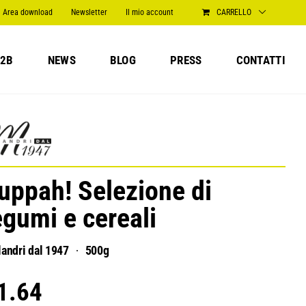
Area download
Newsletter
Il mio account
CARRELLO
2B
NEWS
BLOG
PRESS
CONTATTI
uppah! Selezione di
egumi e cereali
andri dal 1947
500g
1.64