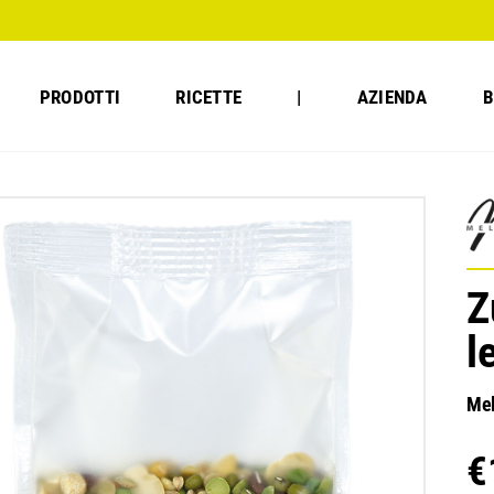
PRODOTTI
RICETTE
|
AZIENDA
B
Z
l
Mel
€