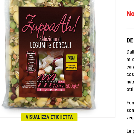
No
DE
Dal
mix
car
cos
nut
ott
For
son
VISUALIZZA ETICHETTA
vege
Le 