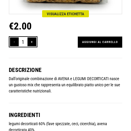
VISUALIZZA ETICHETTA
€
2.00
AGGIUNGI AL CARRELLO
ZUPPAH!
Selezione
di
AVENA
DESCRIZIONE
e
LEGUMI
Dall’originale combinazione di AVENA e LEGUMI DECORTICATI nasce
DECORTICATI
un gustoso mix che rappresenta un equilibrato piatto unico per le sue
quantità
caratteristiche nutrizionali.
INGREDIENTI
legumi decorticati 60% (fave spezzate, ceci, cicerchia), avena
decorticata 40%.