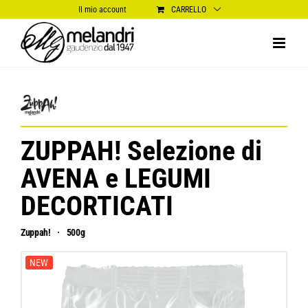
Salta
Il mio account
CARRELLO
al
contenuto
ZUPPAH! Selezione di
AVENA e LEGUMI
DECORTICATI
Zuppah!
500g
NEW