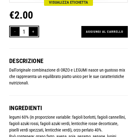
VISUALIZZA ETICHETTA
€
2.00
AGGIUNGI AL CARRELLO
ZUPPAH!
Selezione
di
ORZO
DESCRIZIONE
e
LEGUMI
Dall’originale combinazione di ORZO e LEGUMI nasce un gustoso mix
quantità
che rappresenta un equilibrato piatto unico per le sue caratteristiche
nutrizionali.
INGREDIENTI
legumi 60% (in proporzione variabile: fagioli borlotti, fagioli cannellini,
fagioli azuki rossi, fagioli azuki verdi, lenticchie rosse decorticate,
piselli verdi spezzati, lenticchie verdi), orzo perlato 40%.
Può contenere: grano farro, avena, soia, sesamo, senape, lupini