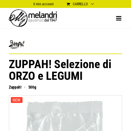
Salta
Il mio account
CARRELLO
al
contenuto
ZUPPAH! Selezione di
ORZO e LEGUMI
Zuppah!
500g
NEW