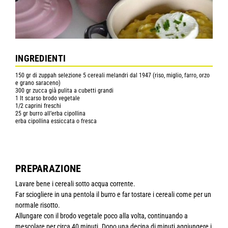
INGREDIENTI
150 gr di zuppah selezione 5 cereali melandri dal 1947 (riso, miglio, farro, orzo
e grano saraceno)
300 gr zucca già pulita a cubetti grandi
1 lt scarso brodo vegetale
1/2 caprini freschi
25 gr burro all’erba cipollina
erba cipollina essiccata o fresca
PREPARAZIONE
Lavare bene i cereali sotto acqua corrente.
Far sciogliere in una pentola il burro e far tostare i cereali come per un
normale risotto.
Allungare con il brodo vegetale poco alla volta, continuando a
mescolare per circa 40 minuti. Dopo una decina di minuti aggiungere i