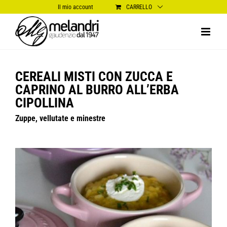
Salta
Il mio account
CARRELLO
al
contenuto
CEREALI MISTI CON ZUCCA E
CAPRINO AL BURRO ALL’ERBA
CIPOLLINA
Zuppe, vellutate e minestre