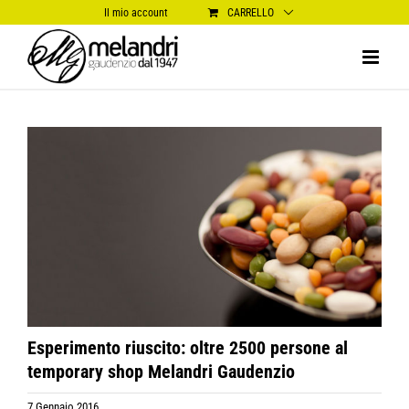
Salta
Il mio account
CARRELLO
al
contenuto
Ingrandisci
immagine
Esperimento riuscito: oltre 2500 persone al
temporary shop Melandri Gaudenzio
7 Gennaio 2016