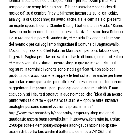
lenticchie, dalla quinoa al sorgo ai ceci – per realizzare pietanze al
tempo stesso semplici e gustose. E la degustazione conclusiva di
mercoledì 30 dicembre (inevitabilmente incentrata sulle lenticchie,
alla vigilia di Capodanno) ha avuto anche, fra le centinaia di presenti,
un ospite speciale come Claudio Dirani, il batterista dei Modà. ‘ Siamo
davvero molto contenti di questo mese di attività – sottolinea Roberta
Colla Melandri, nipote di Gaudenzio, che guida l’azienda dalla morte
del nonno -: per cui vogliamo ringraziare il Comune di Bagnacavallo,
l’Ascom lughese e lo Chef Fabrizio Mantovani per la collaborazione,
l’agenzia Pagina per il lavoro svolto a livello di immagine e tutti coloro
che sono venuti a visitare il nostro shop in questo mese. I risultati
registrati in termini di vendita sono stati significativi, non solo per
prodotti più classici come le zuppe e le lenticchie, ma anche per linee
particolari come quella dei prodotti ‘neri’: questi riscontri ci forniscono
suggerimenti importanti per il prosieguo della nostra attività. E non
escludo, visti i risultati ottenuti in questo mese, che l’idea di un nostro
punto vendita diretto – questa volta stabile – oppure altre iniziative
analoghe possano concretizzarsi nei prossimi mesi’.
http://www.ravennatoday.it/economia/temporary-shop-melandri-
gaudenzio-ascom-bagnacavallo.html http://www.ferraraitalia.it/oltre-
2500-persone-al-temporary-shop-melandri-gaudenzio-nello-spazio-
ascom-di-lugo-tra-loro-anche-il-batterista-dei-moda-74136.html