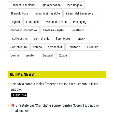
Gaudenzio Melandri
giovanedonna
Idee Regalo
IlFagioloRosa
inbuonissimasalute
i Semi del Benessere
Legumi
Lenticchie
Melandri in rosa
Packaging
processo produttivo
Proteine vegetali
Ricettario
ricette estive
semi di chia
Semi oleosi
snack
Sostenibilità
spreco
terencehill
Territorio
Tirocinio
Uomini
western
Zuppah!
Zuppe
ULTIME NEWS
Il servizio cambia look! L’impegno verso i clienti continua il suo
viaggio.
7 Luglio 2026
Un’estate più “Crunchy” e sorprendente? Scopri il tuo nuovo
break estivo!