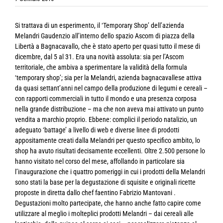
Si trattava di un esperimento, il ‘Temporary Shop’ dell’azienda
Melandri Gaudenzio all’interno dello spazio Ascom di piazza della
Libertà a Bagnacavallo, che è stato aperto per quasi tutto il mese di
dicembre, dal 5 al 31. Era una novità assoluta: sia per l’Ascom
territoriale, che ambiva a sperimentare la validità della formula
‘temporary shop’; sia per la Melandri, azienda bagnacavallese attiva
da quasi settant’anni nel campo della produzione di legumi e cereali –
con rapporti commerciali in tutto il mondo e una presenza corposa
nella grande distribuzione – ma che non aveva mai attivato un punto
vendita a marchio proprio. Ebbene: complici il periodo natalizio, un
adeguato ‘battage’ a livello di web e diverse linee di prodotti
appositamente creati dalla Melandri per questo specifico ambito, lo
shop ha avuto risultati decisamente eccellenti. Oltre 2.500 persone lo
hanno visitato nel corso del mese, affollando in particolare sia
l’inaugurazione che i quattro pomeriggi in cui i prodotti della Melandri
sono stati la base per la degustazione di squisite e originali ricette
proposte in diretta dallo chef faentino Fabrizio Mantovani .
Degustazioni molto partecipate, che hanno anche fatto capire come
utilizzare al meglio i molteplici prodotti Melandri – dai cereali alle