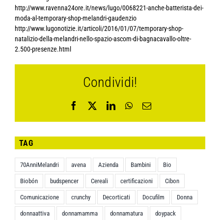
http://www.ravenna24ore.it/news/lugo/0068221-anche-batterista-dei-
moda-al-temporary-shop-melandri-gaudenzio
http://www.lugonotizie.it/articoli/2016/01/07/temporary-shop-
natalizio-della-melandri-nello-spazio-ascom-di-bagnacavallo-oltre-
2.500-presenze.html
Condividi!
Facebook
X
LinkedIn
WhatsApp
Email
TAG
70AnniMelandri
avena
Azienda
Bambini
Bio
Biobón
budspencer
Cereali
certificazioni
Cibon
Comunicazione
crunchy
Decorticati
Docufilm
Donna
donnaattiva
donnamamma
donnamatura
doypack