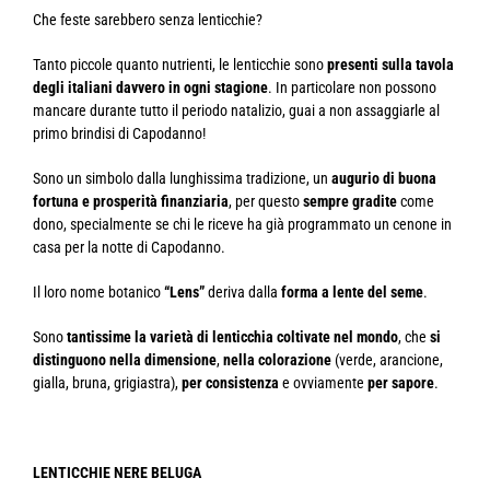
Che feste sarebbero senza lenticchie?
Tanto piccole quanto nutrienti, le lenticchie sono
presenti sulla tavola
degli italiani davvero in ogni stagione
. In particolare non possono
mancare durante tutto il periodo natalizio, guai a non assaggiarle al
primo brindisi di Capodanno!
Sono un simbolo dalla lunghissima tradizione, un
augurio di buona
fortuna e prosperità finanziaria
, per questo
sempre gradite
come
dono, specialmente se chi le riceve ha già programmato un cenone in
casa per la notte di Capodanno.
Il loro nome botanico
“Lens”
deriva dalla
forma a lente del seme
.
Sono
tantissime la varietà di lenticchia coltivate nel mondo
, che
si
distinguono nella dimensione
,
nella colorazione
(verde, arancione,
gialla, bruna, grigiastra),
per consistenza
e ovviamente
per sapore
.
LENTICCHIE NERE BELUGA