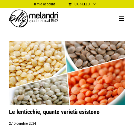
Salta
Il mio account
CARRELLO
al
contenuto
Ingrandisci
immagine
Le lenticchie, quante varietà esistono
27 Dicembre 2024