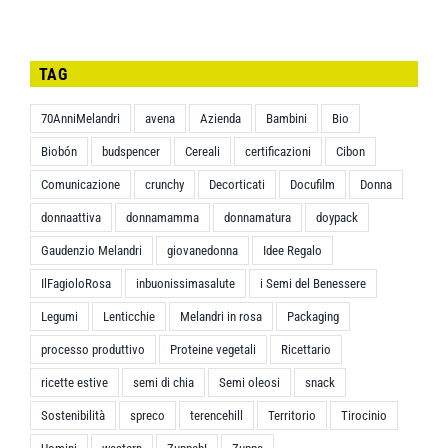
TAG
70AnniMelandri
avena
Azienda
Bambini
Bio
Biobón
budspencer
Cereali
certificazioni
Cibon
Comunicazione
crunchy
Decorticati
Docufilm
Donna
donnaattiva
donnamamma
donnamatura
doypack
Gaudenzio Melandri
giovanedonna
Idee Regalo
IlFagioloRosa
inbuonissimasalute
i Semi del Benessere
Legumi
Lenticchie
Melandri in rosa
Packaging
processo produttivo
Proteine vegetali
Ricettario
ricette estive
semi di chia
Semi oleosi
snack
Sostenibilità
spreco
terencehill
Territorio
Tirocinio