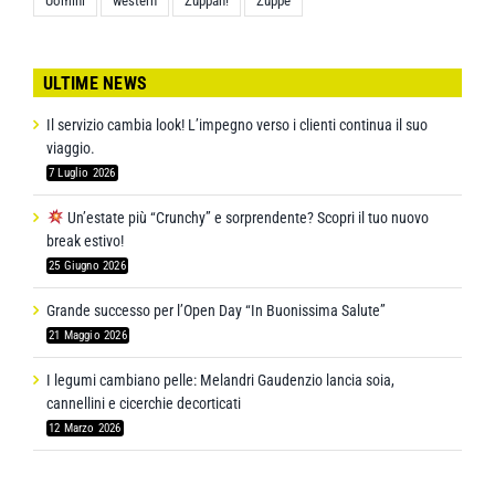
Uomini
western
Zuppah!
Zuppe
ULTIME NEWS
Il servizio cambia look! L’impegno verso i clienti continua il suo
viaggio.
7 Luglio 2026
Un’estate più “Crunchy” e sorprendente? Scopri il tuo nuovo
break estivo!
25 Giugno 2026
Grande successo per l’Open Day “In Buonissima Salute”
21 Maggio 2026
I legumi cambiano pelle: Melandri Gaudenzio lancia soia,
cannellini e cicerchie decorticati
12 Marzo 2026