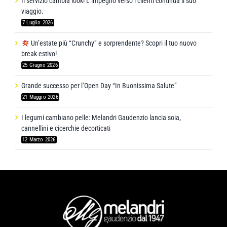
Il servizio cambia look! L’impegno verso i clienti continua il suo
viaggio.
7 Luglio 2026
Un’estate più “Crunchy” e sorprendente? Scopri il tuo nuovo
break estivo!
25 Giugno 2026
Grande successo per l’Open Day “In Buonissima Salute”
21 Maggio 2026
I legumi cambiano pelle: Melandri Gaudenzio lancia soia,
cannellini e cicerchie decorticati
12 Marzo 2026