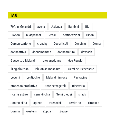
TAG
70AnniMelandri
avena
Azienda
Bambini
Bio
Biobón
budspencer
Cereali
certificazioni
Cibon
Comunicazione
crunchy
Decorticati
Docufilm
Donna
donnaattiva
donnamamma
donnamatura
doypack
Gaudenzio Melandri
giovanedonna
Idee Regalo
IlFagioloRosa
inbuonissimasalute
i Semi del Benessere
Legumi
Lenticchie
Melandri in rosa
Packaging
processo produttivo
Proteine vegetali
Ricettario
ricette estive
semi di chia
Semi oleosi
snack
Sostenibilità
spreco
terencehill
Territorio
Tirocinio
Uomini
western
Zuppah!
Zuppe