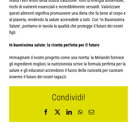
realtà i veri tesori della nostra tradizione: fonti di energia sostenibile,
ricchi di nutrienti essenziali e incredibilmente versatili. Valorizzare
questi alimenti significa promuovere una dieta che fa bene al corpo e
al pianeta, rendendo la salute accessibile a tutti. Con ‘In Buonissima
Salute’, portiamo in tavola la qualità che protegge il futuro dei nostri
figli.
In buonissima salute: la ricetta perfetta per il futuro
Immaginate il nostro progetto come una ricetta: la Melandri fornisce
gli ingredienti migliori, la nutrizionista scrive la formula perfetta per la
salute e gli educatori accendono il fuoco della curiosità per cucinare
insieme il futuro dei nostri ragazzi.
Condividi!
Facebook
X
LinkedIn
WhatsApp
Email