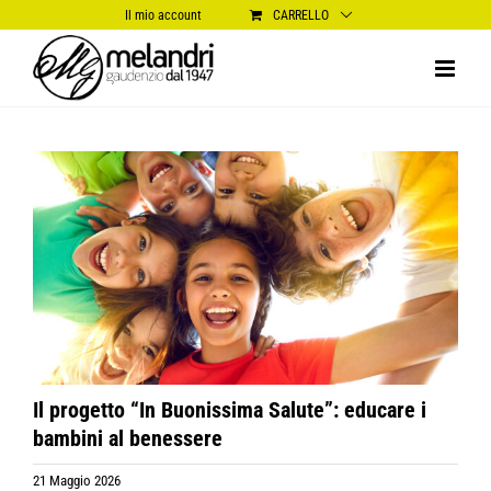
Salta
Il mio account
CARRELLO
al
contenuto
Ingrandisci
immagine
Il progetto “In Buonissima Salute”: educare i
bambini al benessere
21 Maggio 2026