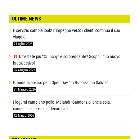
ULTIME NEWS
Il servizio cambia look! L’impegno verso i clienti continua il suo
viaggio.
7 Luglio 2026
Un’estate più “Crunchy” e sorprendente? Scopri il tuo nuovo
break estivo!
25 Giugno 2026
Grande successo per l’Open Day “In Buonissima Salute”
21 Maggio 2026
I legumi cambiano pelle: Melandri Gaudenzio lancia soia,
cannellini e cicerchie decorticati
12 Marzo 2026