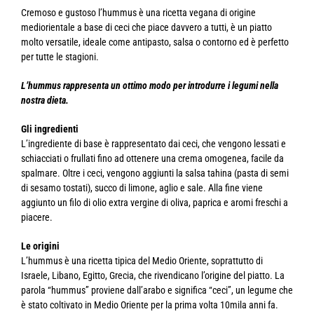
Cremoso e gustoso l’hummus è una ricetta vegana di origine
mediorientale a base di ceci che piace davvero a tutti, è un piatto
molto versatile, ideale come antipasto, salsa o contorno ed è perfetto
per tutte le stagioni.
L’hummus rappresenta un ottimo modo per introdurre i legumi nella
nostra dieta.
Gli ingredienti
L’ingrediente di base è rappresentato dai ceci, che vengono lessati e
schiacciati o frullati fino ad ottenere una crema omogenea, facile da
spalmare. Oltre i ceci, vengono aggiunti la salsa tahina (pasta di semi
di sesamo tostati), succo di limone, aglio e sale. Alla fine viene
aggiunto un filo di olio extra vergine di oliva, paprica e aromi freschi a
piacere.
Le origini
L’hummus è una ricetta tipica del Medio Oriente, soprattutto di
Israele, Libano, Egitto, Grecia, che rivendicano l’origine del piatto. La
parola “hummus” proviene dall’arabo e significa “ceci”, un legume che
è stato coltivato in Medio Oriente per la prima volta 10mila anni fa.