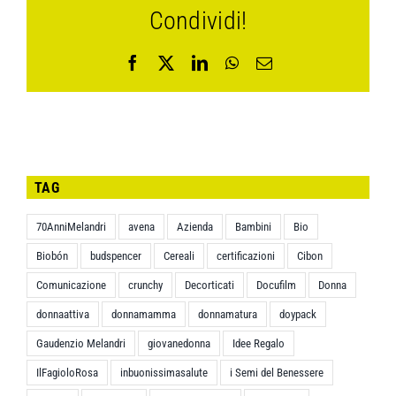
Condividi!
Facebook
X
LinkedIn
WhatsApp
Email
TAG
70AnniMelandri
avena
Azienda
Bambini
Bio
Biobón
budspencer
Cereali
certificazioni
Cibon
Comunicazione
crunchy
Decorticati
Docufilm
Donna
donnaattiva
donnamamma
donnamatura
doypack
Gaudenzio Melandri
giovanedonna
Idee Regalo
IlFagioloRosa
inbuonissimasalute
i Semi del Benessere