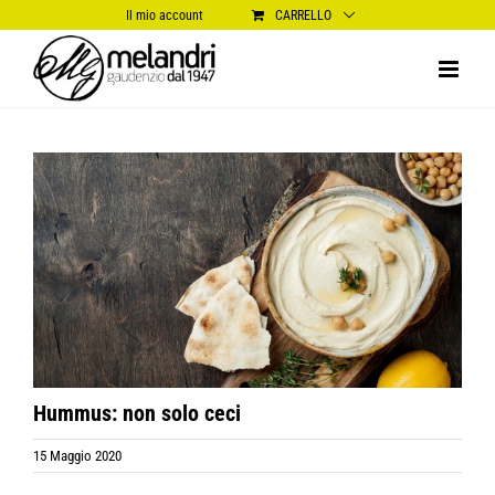
Salta
Il mio account
CARRELLO
al
contenuto
Ingrandisci
immagine
Hummus: non solo ceci
15 Maggio 2020