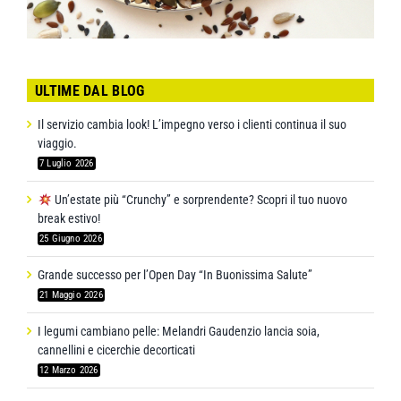
ULTIME DAL BLOG
Il servizio cambia look! L’impegno verso i clienti continua il suo
viaggio.
7 Luglio 2026
Un’estate più “Crunchy” e sorprendente? Scopri il tuo nuovo
break estivo!
25 Giugno 2026
Grande successo per l’Open Day “In Buonissima Salute”
21 Maggio 2026
I legumi cambiano pelle: Melandri Gaudenzio lancia soia,
cannellini e cicerchie decorticati
12 Marzo 2026