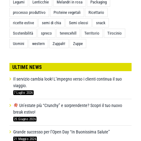
Legumi
Lenticchie
Melandri in rosa
Packaging
processo produttivo
Proteine vegetali
Ricettario
ricette estive
semi di chia
Semi oleosi
snack
Sostenibilità
spreco
terencehill
Territorio
Tirocinio
Uomini
western
Zuppah!
Zuppe
ULTIME NEWS
Il servizio cambia look! L’impegno verso i clienti continua il suo
viaggio.
7 Luglio 2026
Un’estate più “Crunchy” e sorprendente? Scopri il tuo nuovo
break estivo!
25 Giugno 2026
Grande successo per l’Open Day “In Buonissima Salute”
21 Maggio 2026