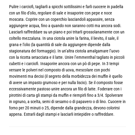
Pulire i carciofi, tagliarli a spicchi sottilissimi e farli cuocere in padella
con un filo d’olio, regolare di sale e insaporire con pepe e noce
moscata. Coprire con un coperchio lasciandoli appassire, senza
aggiungere acqua, fino a quando non saranno cotti ma ancora sodi.
Lasciarli raffreddare su un piano e poi tritarli grossolanamente con un
coltello mezzaluna. In una ciotola unire la farina, il lievito, il sale, il
grana e l’olio (la quantità di sale da aggiungere dipende dalla
stagionatura del formaggio). In un’altra ciotola amalgamare l’uovo
con la ricotta setacciata e il latte. Unire l’emmenthal tagliato in piccoli
cubetti e i carciofi. Insaporire ancora con un pò di pepe. In 3 tempi
versare le polveri nel composto di uova, mescolare con pochi
movimenti ma decisi (il segreto della morbidezza dei muffin è quello
di avere un impasto grumoso e per nulla liscio). Se il composto fosse
eccessivamente pastoso unire ancora un filo di latte. Foderare con i
pirottini di carta gli stampi da muffin e riempirli fino a 3/4. Spolverare
in ognuno, a scelta, semi di sesamo o di papavero o di lino. Cuocere in
forno per 20 minuti o 25, dipende dalla grandezza, devono colorirsi
appena. Estrarli dagli stampi e lasciarli intiepidire o raffreddare.