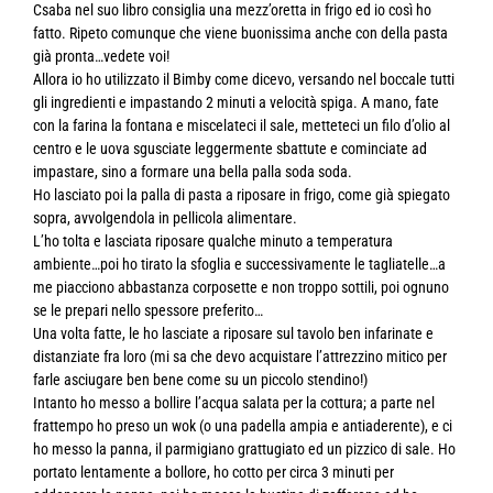
Csaba nel suo libro consiglia una mezz’oretta in frigo ed io così ho
fatto. Ripeto comunque che viene buonissima anche con della pasta
già pronta…vedete voi!
Allora io ho utilizzato il Bimby come dicevo, versando nel boccale tutti
gli ingredienti e impastando 2 minuti a velocità spiga. A mano, fate
con la farina la fontana e miscelateci il sale, metteteci un filo d’olio al
centro e le uova sgusciate leggermente sbattute e cominciate ad
impastare, sino a formare una bella palla soda soda.
Ho lasciato poi la palla di pasta a riposare in frigo, come già spiegato
sopra, avvolgendola in pellicola alimentare.
L’ho tolta e lasciata riposare qualche minuto a temperatura
ambiente…poi ho tirato la sfoglia e successivamente le tagliatelle…a
me piacciono abbastanza corposette e non troppo sottili, poi ognuno
se le prepari nello spessore preferito…
Una volta fatte, le ho lasciate a riposare sul tavolo ben infarinate e
distanziate fra loro (mi sa che devo acquistare l’attrezzino mitico per
farle asciugare ben bene come su un piccolo stendino!)
Intanto ho messo a bollire l’acqua salata per la cottura; a parte nel
frattempo ho preso un wok (o una padella ampia e antiaderente), e ci
ho messo la panna, il parmigiano grattugiato ed un pizzico di sale. Ho
portato lentamente a bollore, ho cotto per circa 3 minuti per