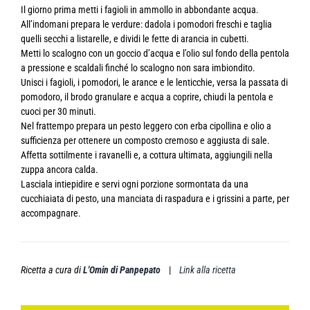
Il giorno prima metti i fagioli in ammollo in abbondante acqua.
All’indomani prepara le verdure: dadola i pomodori freschi e taglia
quelli secchi a listarelle, e dividi le fette di arancia in cubetti.
Metti lo scalogno con un goccio d’acqua e l’olio sul fondo della pentola
a pressione e scaldali finché lo scalogno non sara imbiondito.
Unisci i fagioli, i pomodori, le arance e le lenticchie, versa la passata di
pomodoro, il brodo granulare e acqua a coprire, chiudi la pentola e
cuoci per 30 minuti.
Nel frattempo prepara un pesto leggero con erba cipollina e olio a
sufficienza per ottenere un composto cremoso e aggiusta di sale.
Affetta sottilmente i ravanelli e, a cottura ultimata, aggiungili nella
zuppa ancora calda.
Lasciala intiepidire e servi ogni porzione sormontata da una
cucchiaiata di pesto, una manciata di raspadura e i grissini a parte, per
accompagnare.
Ricetta a cura di
L'Omin di Panpepato
|
Link alla ricetta