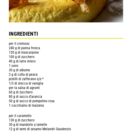
INGREDIENTI
per il cremoso
240 g di panna fresca
120 g di mascarpone
100 g di zucchero
40 g di latte intero
1 uovo
30 g di albume
2 g di colla di pesce
pistilli di zafferano q.b.*
1/3 di stecca di vaniglia
per la salsa di agrumi
60 g di zucchero
80 g di succo d’arancia
50 g di succo di pompelmo rosa
1 cucchiaino di maizena
per il caramello
130 g di zucchero
30 g di mandorle a lamelle
12 g di semi di sesamo Melandri Gaudenzio