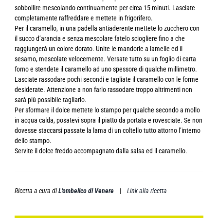
sobbollire mescolando continuamente per circa 15 minuti. Lasciate
completamente raffreddare e mettete in frigorifero.
Per il caramello, in una padella antiaderente mettete lo zucchero con
il succo d’arancia e senza mescolare fatelo sciogliere fino a che
raggiungerà un colore dorato. Unite le mandorle a lamelle ed il
sesamo, mescolate velocemente. Versate tutto su un foglio di carta
forno e stendete il caramello ad uno spessore di qualche millimetro.
Lasciate rassodare pochi secondi e tagliate il caramello con le forme
desiderate. Attenzione a non farlo rassodare troppo altrimenti non
sarà più possibile tagliarlo.
Per sformare il dolce mettete lo stampo per qualche secondo a mollo
in acqua calda, posatevi sopra il piatto da portata e rovesciate. Se non
dovesse staccarsi passate la lama di un coltello tutto attorno l’interno
dello stampo.
Servite il dolce freddo accompagnato dalla salsa ed il caramello.
Ricetta a cura di
L'ombelico di Venere
|
Link alla ricetta