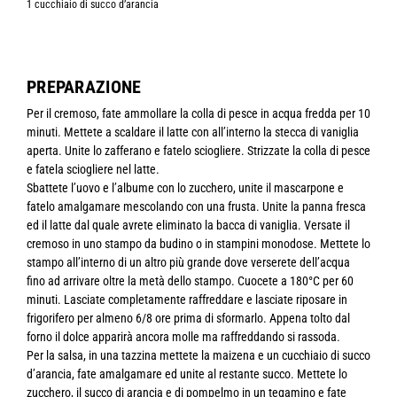
1 cucchiaio di succo d’arancia
PREPARAZIONE
Per il cremoso, fate ammollare la colla di pesce in acqua fredda per 10
minuti. Mettete a scaldare il latte con all’interno la stecca di vaniglia
aperta. Unite lo zafferano e fatelo sciogliere. Strizzate la colla di pesce
e fatela sciogliere nel latte.
Sbattete l’uovo e l’albume con lo zucchero, unite il mascarpone e
fatelo amalgamare mescolando con una frusta. Unite la panna fresca
ed il latte dal quale avrete eliminato la bacca di vaniglia. Versate il
cremoso in uno stampo da budino o in stampini monodose. Mettete lo
stampo all’interno di un altro più grande dove verserete dell’acqua
fino ad arrivare oltre la metà dello stampo. Cuocete a 180°C per 60
minuti. Lasciate completamente raffreddare e lasciate riposare in
frigorifero per almeno 6/8 ore prima di sformarlo. Appena tolto dal
forno il dolce apparirà ancora molle ma raffreddando si rassoda.
Per la salsa, in una tazzina mettete la maizena e un cucchiaio di succo
d’arancia, fate amalgamare ed unite al restante succo. Mettete lo
zucchero, il succo di arancia e di pompelmo in un tegamino e fate