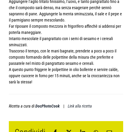
Aggiungere l’aglio tritato finissimo, l’uovo, e tanto pangrattato fino a
che il composto sarà denso, ma senza esagerare perchè sennò
sapranno di pane. Aggiungete la menta sminuzzata, il sale e il pepe e
il parmigiano sempre mescolando.
Far riposare il composto mezzora in frigorifero affinchè si addensi per
poterla maneggiare.
Intanto mescolate il pangrattato con i semi di sesamo e i cereali
sminuzzati.
Trascorso il tempo, con le mani bagnate, prendete a poco a poco il
composto formando delle polpettine della misura che preferite e
passatele nel misto di pangrattato sesamo e cereali.
A questo punto friggere le polpettine in olio bollente e servire calde,
oppure cuocere in forno per 15 minuti, anche se la croccantezza non
sarà la stessa!
Ricetta a cura di
DocPhotoCook
|
Link alla ricetta