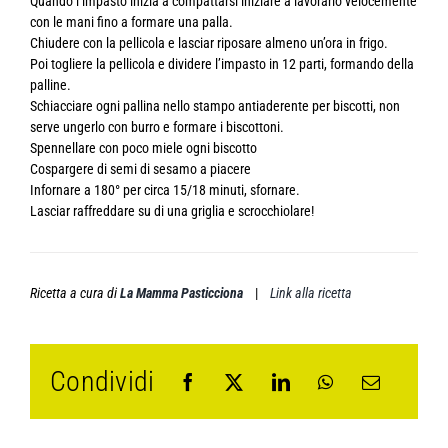
Quando l’impasto inizia a compattarsi iniziare a lavorarlo velocemente
con le mani fino a formare una palla.
Chiudere con la pellicola e lasciar riposare almeno un’ora in frigo.
Poi togliere la pellicola e dividere l’impasto in 12 parti, formando della
palline.
Schiacciare ogni pallina nello stampo antiaderente per biscotti, non
serve ungerlo con burro e formare i biscottoni.
Spennellare con poco miele ogni biscotto
Cospargere di semi di sesamo a piacere
Infornare a 180° per circa 15/18 minuti, sfornare.
Lasciar raffreddare su di una griglia e scrocchiolare!
Ricetta a cura di
La Mamma Pasticciona
|
Link alla ricetta
Condividi