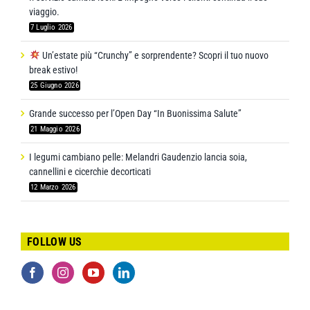
viaggio.
7 Luglio 2026
Un’estate più “Crunchy” e sorprendente? Scopri il tuo nuovo
break estivo!
25 Giugno 2026
Grande successo per l’Open Day “In Buonissima Salute”
21 Maggio 2026
I legumi cambiano pelle: Melandri Gaudenzio lancia soia,
cannellini e cicerchie decorticati
12 Marzo 2026
FOLLOW US