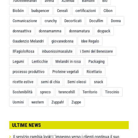
70AnniMelandri
avena
Azienda
Bambini
Bio
Biobón
budspencer
Cereali
certificazioni
Cibon
Comunicazione
crunchy
Decorticati
Docufilm
Donna
donnaattiva
donnamamma
donnamatura
doypack
Gaudenzio Melandri
giovanedonna
Idee Regalo
IlFagioloRosa
inbuonissimasalute
i Semi del Benessere
Legumi
Lenticchie
Melandri in rosa
Packaging
processo produttivo
Proteine vegetali
Ricettario
ricette estive
semi di chia
Semi oleosi
snack
Sostenibilità
spreco
terencehill
Territorio
Tirocinio
Uomini
western
Zuppah!
Zuppe
ULTIME NEWS
Il servizio cambia look! L’impegno verso i clienti continua il suo