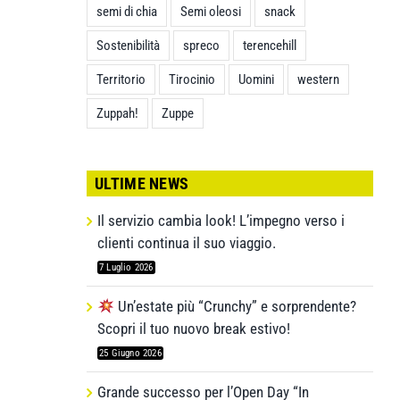
semi di chia
Semi oleosi
snack
Sostenibilità
spreco
terencehill
Territorio
Tirocinio
Uomini
western
Zuppah!
Zuppe
ULTIME NEWS
Il servizio cambia look! L’impegno verso i
clienti continua il suo viaggio.
7 Luglio 2026
Un’estate più “Crunchy” e sorprendente?
Scopri il tuo nuovo break estivo!
25 Giugno 2026
Grande successo per l’Open Day “In