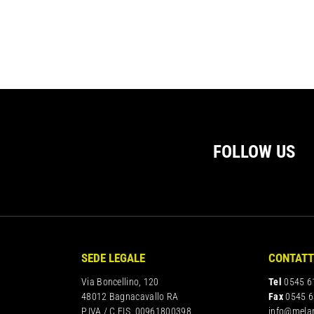
FOLLOW US
SEDE LEGALE
CONTATT
Via Boncellino, 120
Tel
0545 6
48012 Bagnacavallo RA
Fax
0545 6
P.IVA / C.FIS. 00961800398
info@mela