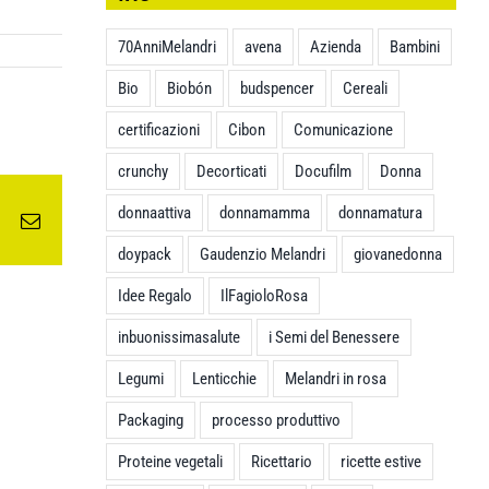
70AnniMelandri
avena
Azienda
Bambini
Bio
Biobón
budspencer
Cereali
certificazioni
Cibon
Comunicazione
crunchy
Decorticati
Docufilm
Donna
donnaattiva
donnamamma
donnamatura
edIn
WhatsApp
Email
doypack
Gaudenzio Melandri
giovanedonna
Idee Regalo
IlFagioloRosa
inbuonissimasalute
i Semi del Benessere
Legumi
Lenticchie
Melandri in rosa
Packaging
processo produttivo
Proteine vegetali
Ricettario
ricette estive