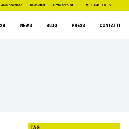
Area download
Newsletter
Il mio account
CARRELLO
2B
NEWS
BLOG
PRESS
CONTATTI
TAG