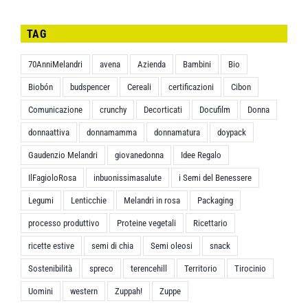
TAG
70AnniMelandri
avena
Azienda
Bambini
Bio
Biobón
budspencer
Cereali
certificazioni
Cibon
Comunicazione
crunchy
Decorticati
Docufilm
Donna
donnaattiva
donnamamma
donnamatura
doypack
Gaudenzio Melandri
giovanedonna
Idee Regalo
IlFagioloRosa
inbuonissimasalute
i Semi del Benessere
Legumi
Lenticchie
Melandri in rosa
Packaging
processo produttivo
Proteine vegetali
Ricettario
ricette estive
semi di chia
Semi oleosi
snack
Sostenibilità
spreco
terencehill
Territorio
Tirocinio
Uomini
western
Zuppah!
Zuppe