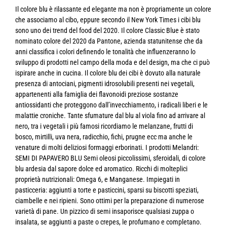
Il colore blu è rilassante ed elegante ma non è propriamente un colore
che associamo al cibo, eppure secondo il New York Times i cibi blu
sono uno dei trend del food del 2020. Il colore Classic Blue è stato
nominato colore del 2020 da Pantone, azienda statunitense che da
anni classifica i colori definendo le tonalità che influenzeranno lo
sviluppo di prodotti nel campo della moda e del design, ma che ci può
ispirare anche in cucina. Il colore blu dei cibi è dovuto alla naturale
presenza di antociani, pigmenti idrosolubili presenti nei vegetali,
appartenenti alla famiglia dei flavonoidi preziose sostanze
antiossidanti che proteggono dall’invecchiamento, i radicali liberi e le
malattie croniche. Tante sfumature dal blu al viola fino ad arrivare al
nero, tra i vegetali i più famosi ricordiamo le melanzane, frutti di
bosco, mirtilli, uva nera, radicchio, fichi, prugne ecc ma anche le
venature di molti deliziosi formaggi erborinati. I prodotti Melandri:
SEMI DI PAPAVERO BLU Semi oleosi piccolissimi, sferoidali, di colore
blu ardesia dal sapore dolce ed aromatico. Ricchi di molteplici
proprietà nutrizionali: Omega 6, e Manganese. Impiegati in
pasticceria: aggiunti a torte e pasticcini, sparsi su biscotti speziati,
ciambelle e nei ripieni. Sono ottimi per la preparazione di numerose
varietà di pane. Un pizzico di semi insaporisce qualsiasi zuppa o
insalata, se aggiunti a paste o crepes, le profumano e completano.