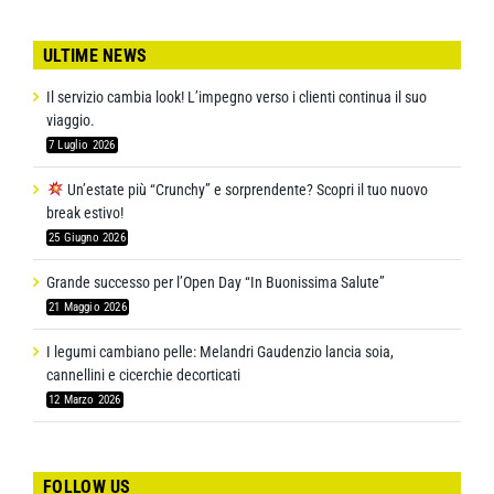
ULTIME NEWS
Il servizio cambia look! L’impegno verso i clienti continua il suo
viaggio.
7 Luglio 2026
Un’estate più “Crunchy” e sorprendente? Scopri il tuo nuovo
break estivo!
25 Giugno 2026
Grande successo per l’Open Day “In Buonissima Salute”
21 Maggio 2026
I legumi cambiano pelle: Melandri Gaudenzio lancia soia,
cannellini e cicerchie decorticati
12 Marzo 2026
FOLLOW US