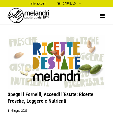
Salta
Il mio account
CARRELLO
al
contenuto
Ingrandisci
immagine
Spegni i Fornelli, Accendi l’Estate: Ricette
Fresche, Leggere e Nutrienti
11 Giugno 2026