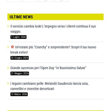
ULTIME NEWS
Il servizio cambia look! L’impegno verso i clienti continua il suo
viaggio.
7 Luglio 2026
Un’estate più “Crunchy” e sorprendente? Scopri il tuo nuovo
break estivo!
25 Giugno 2026
Grande successo per l’Open Day “In Buonissima Salute”
21 Maggio 2026
I legumi cambiano pelle: Melandri Gaudenzio lancia soia,
cannellini e cicerchie decorticati
12 Marzo 2026