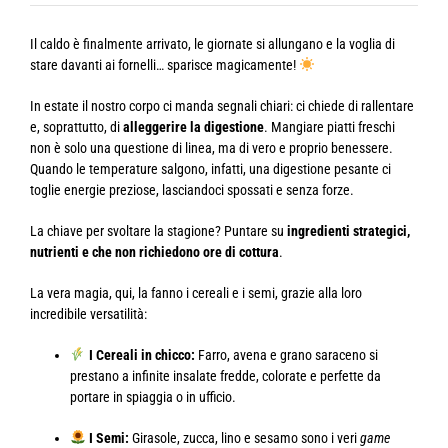
Il caldo è finalmente arrivato, le giornate si allungano e la voglia di
stare davanti ai fornelli… sparisce magicamente!
In estate il nostro corpo ci manda segnali chiari: ci chiede di rallentare
e, soprattutto, di
alleggerire la digestione
. Mangiare piatti freschi
non è solo una questione di linea, ma di vero e proprio benessere.
Quando le temperature salgono, infatti, una digestione pesante ci
toglie energie preziose, lasciandoci spossati e senza forze.
La chiave per svoltare la stagione? Puntare su
ingredienti strategici,
nutrienti e che non richiedono ore di cottura
.
La vera magia, qui, la fanno i cereali e i semi, grazie alla loro
incredibile versatilità:
I Cereali in chicco:
Farro, avena e grano saraceno si
prestano a infinite insalate fredde, colorate e perfette da
portare in spiaggia o in ufficio.
I Semi:
Girasole, zucca, lino e sesamo sono i veri
game