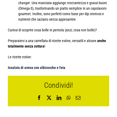
changer
. Una manciata aggiunge croccantezza e grassi buoni
(Omega-3), trasformando un piatto semplice in un capolavoro
gourmet. Inoltre, sono perfetti come base per dip cremosi e
nutrienti che saziano senza appesantire.
Curiosi di scoprire cosa bolle in pentola (anzi, cosa
non
bolle)?
Preparatevi a una carrellata di ricette estive, versatili e alcune
anche
totalmente senza cottura
!
Le ricette estive:
Insalata di avena con albicocche e feta
Condividi!
Facebook
X
LinkedIn
WhatsApp
Email