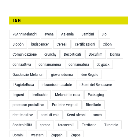
TAG
70AnniMelandri
avena
Azienda
Bambini
Bio
Biobón
budspencer
Cereali
certificazioni
Cibon
Comunicazione
crunchy
Decorticati
Docufilm
Donna
donnaattiva
donnamamma
donnamatura
doypack
Gaudenzio Melandri
giovanedonna
Idee Regalo
IlFagioloRosa
inbuonissimasalute
i Semi del Benessere
Legumi
Lenticchie
Melandri in rosa
Packaging
processo produttivo
Proteine vegetali
Ricettario
ricette estive
semi di chia
Semi oleosi
snack
Sostenibilità
spreco
terencehill
Territorio
Tirocinio
Uomini
western
Zuppah!
Zuppe