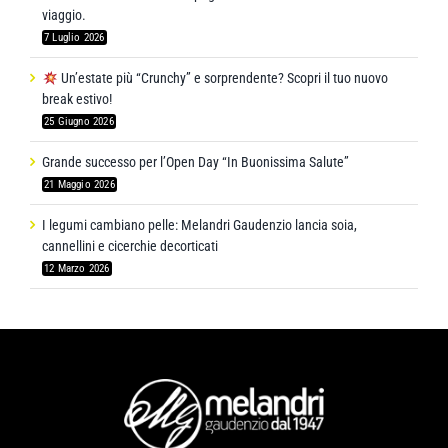
viaggio.
7 Luglio 2026
Un’estate più “Crunchy” e sorprendente? Scopri il tuo nuovo
break estivo!
25 Giugno 2026
Grande successo per l’Open Day “In Buonissima Salute”
21 Maggio 2026
I legumi cambiano pelle: Melandri Gaudenzio lancia soia,
cannellini e cicerchie decorticati
12 Marzo 2026