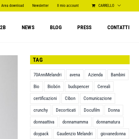
Area download
Newsletter
Il mio account
CARRELLO
2B
NEWS
BLOG
PRESS
CONTATTI
TAG
70AnniMelandri
avena
Azienda
Bambini
Bio
Biobón
budspencer
Cereali
certificazioni
Cibon
Comunicazione
crunchy
Decorticati
Docufilm
Donna
donnaattiva
donnamamma
donnamatura
doypack
Gaudenzio Melandri
giovanedonna