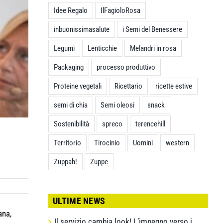
Idee Regalo
IlFagioloRosa
inbuonissimasalute
i Semi del Benessere
Legumi
Lenticchie
Melandri in rosa
Packaging
processo produttivo
Proteine vegetali
Ricettario
ricette estive
semi di chia
Semi oleosi
snack
Sostenibilità
spreco
terencehill
Territorio
Tirocinio
Uomini
western
Zuppah!
Zuppe
ULTIME NEWS
ana,
Il servizio cambia look! L’impegno verso i