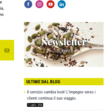
 e
ia,
ono
Newsletter
edIn
WhatsApp
Email
ISCRIVITI
ULTIME DAL BLOG
Il servizio cambia look! L’impegno verso i
clienti continua il suo viaggio.
7 Luglio 2026