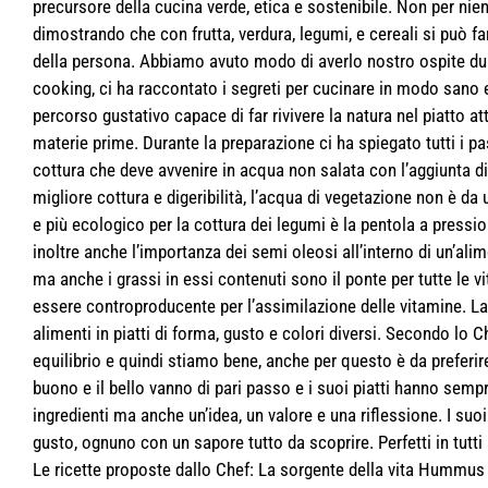
precursore della cucina verde, etica e sostenibile. Non per nient
dimostrando che con frutta, verdura, legumi, e cereali si può f
della persona. Abbiamo avuto modo di averlo nostro ospite dur
cooking, ci ha raccontato i segreti per cucinare in modo sano e
percorso gustativo capace di far rivivere la natura nel piatto a
materie prime. Durante la preparazione ci ha spiegato tutti i pa
cottura che deve avvenire in acqua non salata con l’aggiunta di
migliore cottura e digeribilità, l’acqua di vegetazione non è da
e più ecologico per la cottura dei legumi è la pentola a press
inoltre anche l’importanza dei semi oleosi all’interno di un’ali
ma anche i grassi in essi contenuti sono il ponte per tutte le 
essere controproducente per l’assimilazione delle vitamine. La s
alimenti in piatti di forma, gusto e colori diversi. Secondo lo 
equilibrio e quindi stiamo bene, anche per questo è da preferire
buono e il bello vanno di pari passo e i suoi piatti hanno semp
ingredienti ma anche un’idea, un valore e una riflessione. I suoi
gusto, ognuno con un sapore tutto da scoprire. Perfetti in tutt
Le ricette proposte dallo Chef: La sorgente della vita Hummus d