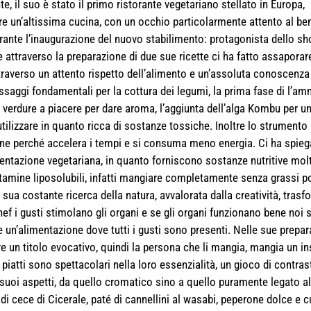
e, il suo è stato il primo ristorante vegetariano stellato in Europa,
are un’altissima cucina, con un occhio particolarmente attento al b
ante l’inaugurazione del nuovo stabilimento: protagonista dello s
 attraverso la preparazione di due sue ricette ci ha fatto assaporar
ttraverso un attento rispetto dell’alimento e un’assoluta conoscenza
ssaggi fondamentali per la cottura dei legumi, la prima fase di l’amm
 verdure a piacere per dare aroma, l’aggiunta dell’alga Kombu per u
 utilizzare in quanto ricca di sostanze tossiche. Inoltre lo strumento
ione perché accelera i tempi e si consuma meno energia. Ci ha spieg
mentazione vegetariana, in quanto forniscono sostanze nutritive molt
vitamine liposolubili, infatti mangiare completamente senza grassi p
ua costante ricerca della natura, avvalorata dalla creatività, trasf
Chef i gusti stimolano gli organi e se gli organi funzionano bene noi 
 un’alimentazione dove tutti i gusti sono presenti. Nelle sue prepara
re un titolo evocativo, quindi la persona che li mangia, mangia un i
 piatti sono spettacolari nella loro essenzialità, un gioco di contrast
i suoi aspetti, da quello cromatico sino a quello puramente legato a
i cece di Cicerale, paté di cannellini al wasabi, peperone dolce e 