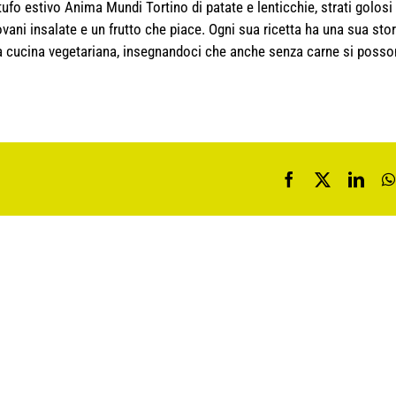
rtufo estivo Anima Mundi Tortino di patate e lenticchie, strati golosi
ani insalate e un frutto che piace. Ogni sua ricetta ha una sua stor
e la cucina vegetariana, insegnandoci che anche senza carne si poss
Facebook
X
Link