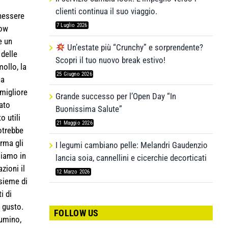
clienti continua il suo viaggio.
enessere
7 Luglio 2026
how
e un
Un’estate più “Crunchy” e sorprendente?
 delle
Scopri il tuo nuovo break estivo!
ollo, la
25 Giugno 2026
na
 migliore
Grande successo per l’Open Day “In
ato
Buonissima Salute”
o utili
21 Maggio 2026
otrebbe
orma gli
I legumi cambiano pelle: Melandri Gaudenzio
siamo in
lancia soia, cannellini e cicerchie decorticati
zioni il
12 Marzo 2026
nsieme di
i di
l gusto.
FOLLOW US
cumino,