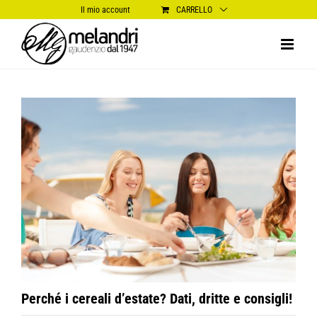
Salta
Il mio account
CARRELLO
al
contenuto
Ingrandisci
immagine
Perché i cereali d’estate? Dati, dritte e consigli!