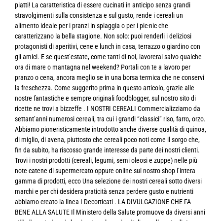
piatti! La caratteristica di essere cucinati in anticipo senza grandi
stravolgimenti sulla consistenza e sul gusto, rende i cereali un
alimento ideale per i pranzi in spiaggia o per i pic-nic che
caratterizzano la bella stagione. Non solo: puoi renderli i deliziosi
protagonisti di aperitivi, cene e lunch in casa, terrazzo o giardino con
gli amici. E se quest’estate, come tanti di noi, lavorerai salvo qualche
ora di mare o mantagna nel weekend? Portali con te a lavoro per
pranzo o cena, ancora meglio se in una borsa termica che ne conservi
la freschezza. Come suggerito prima in questo articolo, grazie alle
nostre fantastiche e sempre originali foodblogger, sul nostro sito di
ricette ne trovi a bizzeffe . I NOSTRI CEREALI Commercializziamo da
settant’anni numerosi cereali, tra cui i grandi “classici” riso, farro, orzo.
Abbiamo pioneristicamente introdotto anche diverse qualità di quinoa,
di miglio, di avena, piuttosto che cereali poco noti come il sorgo che,
fin da subito, ha riscosso grande interesse da parte dei nostri clienti.
Trovi i nostri prodotti (cereali, legumi, semi oleosi e zuppe) nelle più
note catene di supermercato oppure online sul nostro shop l’intera
gamma di prodotti, ecco Una selezione dei nostri cereali sotto diversi
marchi e per chi desidera praticità senza perdere gusto e nutrienti
abbiamo creato la linea I Decorticati . LA DIVULGAZIONE CHE FA
BENE ALLA SALUTE Il Ministero della Salute promuove da diversi anni