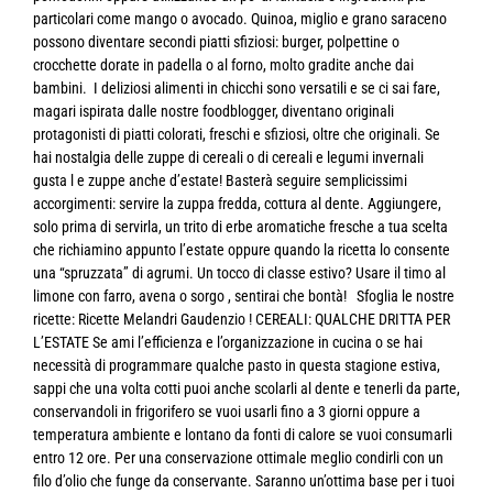
particolari come mango o avocado. Quinoa, miglio e grano saraceno
possono diventare secondi piatti sfiziosi: burger, polpettine o
crocchette dorate in padella o al forno, molto gradite anche dai
bambini. I deliziosi alimenti in chicchi sono versatili e se ci sai fare,
magari ispirata dalle nostre foodblogger, diventano originali
protagonisti di piatti colorati, freschi e sfiziosi, oltre che originali. Se
hai nostalgia delle zuppe di cereali o di cereali e legumi invernali
gusta l e zuppe anche d’estate! Basterà seguire semplicissimi
accorgimenti: servire la zuppa fredda, cottura al dente. Aggiungere,
solo prima di servirla, un trito di erbe aromatiche fresche a tua scelta
che richiamino appunto l’estate oppure quando la ricetta lo consente
una “spruzzata” di agrumi. Un tocco di classe estivo? Usare il timo al
limone con farro, avena o sorgo , sentirai che bontà! Sfoglia le nostre
ricette: Ricette Melandri Gaudenzio ! CEREALI: QUALCHE DRITTA PER
L’ESTATE Se ami l’efficienza e l’organizzazione in cucina o se hai
necessità di programmare qualche pasto in questa stagione estiva,
sappi che una volta cotti puoi anche scolarli al dente e tenerli da parte,
conservandoli in frigorifero se vuoi usarli fino a 3 giorni oppure a
temperatura ambiente e lontano da fonti di calore se vuoi consumarli
entro 12 ore. Per una conservazione ottimale meglio condirli con un
filo d’olio che funge da conservante. Saranno un’ottima base per i tuoi