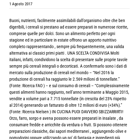
1 Agosto 2017
Buoni, nutrienti, facilmente assimilabili dall’organismo oltre che ben
digeribili, i cereali si prestano ad essere preparati in numerose ricette,
comprese quelle per dolci. Sono un alimento perfetto per ogni
stagione ed in particolare in estate offrono un apporto nutritivo
completo rappresentando , sempre più frequentemente, una valida
alternativa ai classici primi piatti . UNA SCELTA CONDIVISA Molti
italiani, infatti, condividono la scelta di presentare sulle proprie tavole
sempre più cereali integrali o decorticati. A confermarlo sono i dati di
mercato sulla produzione di cereali nel mondo – “Nel 2016 la
produzione di cereali ha raggiunto le 2.569 milioni di tonnellate.”
(Fonte: Ricerca FAO ) – e sul consumo di cereali – “Complessivamente
questi alimenti hanno raggiunto, nell’anno terminante a Maggio 2015,
vendite a volume pari a 7.715 tonnellate (in crescita del 23% rispetto
al 2014) generando un fatturato di oltre 12 milioni di euro (+34%).”
(Fonte: Ricerca Nielsen ) IN CUCINA PUOI DAVVERO SBIZZARRIRTI!
Orzo, farro, sorgo e avena possono essere preparati in insalate , da
consumare fredde e arricchite da verdura o frutt. Si possono ottenere
preparazioni classiche, dai sapori mediterranei , aggiungendo olive e
pomodorini oppure utilizzando un po’ di fantasia e ingredienti più