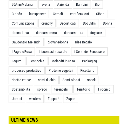
70AnniMelandri
avena
Azienda
Bambini
Bio
Biobón
budspencer
Cereali
certificazioni
Cibon
Comunicazione
crunchy
Decorticati
Docufilm
Donna
donnaattiva
donnamamma
donnamatura
doypack
Gaudenzio Melandri
giovanedonna
Idee Regalo
IlFagioloRosa
inbuonissimasalute
i Semi del Benessere
Legumi
Lenticchie
Melandri in rosa
Packaging
processo produttivo
Proteine vegetali
Ricettario
ricette estive
semi di chia
Semi oleosi
snack
Sostenibilità
spreco
terencehill
Territorio
Tirocinio
Uomini
western
Zuppah!
Zuppe
ULTIME NEWS