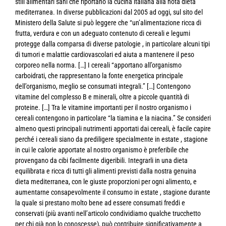
stili alimentari sani che riportano la cucina italiana alla nota dieta
mediterranea. In diverse pubblicazioni dal 2005 ad oggi, sul sito del
Ministero della Salute si può leggere che “un’alimentazione ricca di
frutta, verdura e con un adeguato contenuto di cereali e legumi
protegge dalla comparsa di diverse patologie , in particolare alcuni tipi
di tumori e malattie cardiovascolari ed aiuta a mantenere il peso
corporeo nella norma. […] I cereali “apportano all’organismo
carboidrati, che rappresentano la fonte energetica principale
dell’organismo, meglio se consumati integrali.” […] Contengono
vitamine del complesso B e minerali, oltre a piccole quantità di
proteine. […] Tra le vitamine importanti per il nostro organismo i
cereali contengono in particolare “la tiamina e la niacina.” Se consideri
almeno questi principali nutrimenti apportati dai cereali, è facile capire
perché i cereali siano da prediligere specialmente in estate , stagione
in cui le calorie apportate al nostro organismo è preferibile che
provengano da cibi facilmente digeribili. Integrarli in una dieta
equilibrata e ricca di tutti gli alimenti previsti dalla nostra genuina
dieta mediterranea, con le giuste proporzioni per ogni alimento, e
aumentarne consapevolmente il consumo in estate , stagione durante
la quale si prestano molto bene ad essere consumati freddi e
conservati (più avanti nell’articolo condividiamo qualche trucchetto
per chi già non lo conoscesse), può contribuire significativamente a