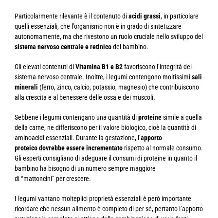
Particolarmente rilevante è il contenuto di
acidi grassi
, in particolare
quelli essenziali, che l’organismo non è in grado di sintetizzare
autonomamente, ma che rivestono un ruolo cruciale nello sviluppo del
sistema nervoso centrale e retinico
del bambino.
Gli elevati contenuti di
Vitamina B1 e B2
favoriscono l’integrità del
sistema nervoso centrale. Inoltre, i legumi contengono moltissimi
sali
minerali
(ferro, zinco, calcio, potassio, magnesio) che contribuiscono
alla crescita e al benessere delle ossa e dei muscoli.
Sebbene i legumi contengano una quantità di
proteine
simile a quella
della carne, ne differiscono per il valore biologico, cioè la quantità di
aminoacidi essenziali. Durante la gestazione, l’
apporto
proteico dovrebbe essere incrementato
rispetto al normale consumo.
Gli esperti consigliano di adeguare il consumi di proteine in quanto il
bambino ha bisogno di un numero sempre maggiore
di “mattoncini” per crescere.
I legumi vantano molteplici proprietà essenziali è però importante
ricordare che nessun alimento è completo di per sé, pertanto l’apporto