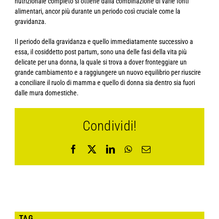
nutrizionale completo si ottiene dalla combinazione di varie fonti
alimentari, ancor più durante un periodo così cruciale come la
gravidanza.
Il periodo della gravidanza e quello immediatamente successivo a
essa, il cosiddetto post partum, sono una delle fasi della vita più
delicate per una donna, la quale si trova a dover fronteggiare un
grande cambiamento e a raggiungere un nuovo equilibrio per riuscire
a conciliare il ruolo di mamma e quello di donna sia dentro sia fuori
dalle mura domestiche.
Condividi!
Facebook
X
LinkedIn
WhatsApp
Email
TAG