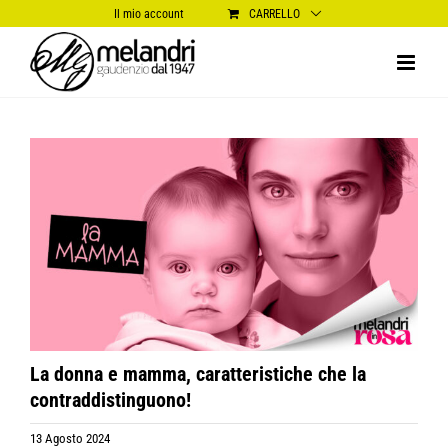
Salta
Il mio account
CARRELLO
al
contenuto
Ingrandisci
immagine
La donna e mamma, caratteristiche che la
contraddistinguono!
13 Agosto 2024