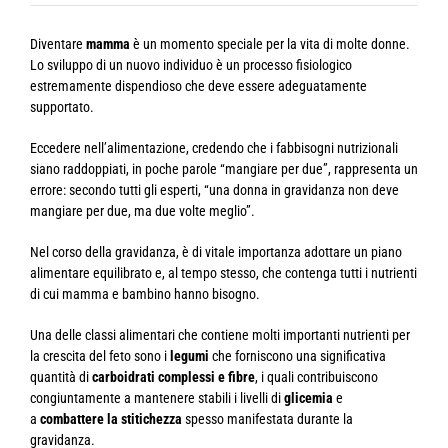
Diventare
mamma
è un momento speciale per la vita di molte donne.
Lo sviluppo di un nuovo individuo è un processo fisiologico
estremamente dispendioso che deve essere adeguatamente
supportato.
Eccedere nell’alimentazione, credendo che i fabbisogni nutrizionali
siano raddoppiati, in poche parole “mangiare per due”, rappresenta un
errore: secondo tutti gli esperti, “una donna in gravidanza non deve
mangiare per due, ma due volte meglio”.
Nel corso della gravidanza, è di vitale importanza adottare un piano
alimentare equilibrato e, al tempo stesso, che contenga tutti i nutrienti
di cui mamma e bambino hanno bisogno.
Una delle classi alimentari che contiene molti importanti nutrienti per
la crescita del feto sono i
legumi
che forniscono una significativa
quantità di
carboidrati complessi e fibre
, i quali contribuiscono
congiuntamente a mantenere stabili i livelli di
glicemia
e
a
combattere la stitichezza
spesso manifestata durante la
gravidanza.