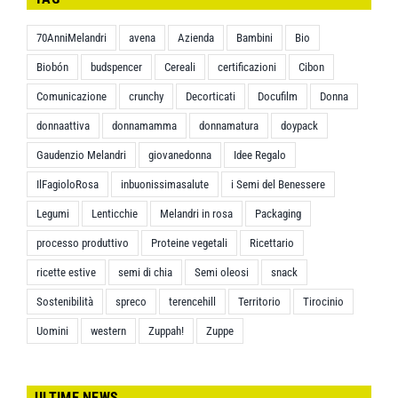
70AnniMelandri
avena
Azienda
Bambini
Bio
Biobón
budspencer
Cereali
certificazioni
Cibon
Comunicazione
crunchy
Decorticati
Docufilm
Donna
donnaattiva
donnamamma
donnamatura
doypack
Gaudenzio Melandri
giovanedonna
Idee Regalo
IlFagioloRosa
inbuonissimasalute
i Semi del Benessere
Legumi
Lenticchie
Melandri in rosa
Packaging
processo produttivo
Proteine vegetali
Ricettario
ricette estive
semi di chia
Semi oleosi
snack
Sostenibilità
spreco
terencehill
Territorio
Tirocinio
Uomini
western
Zuppah!
Zuppe
ULTIME NEWS