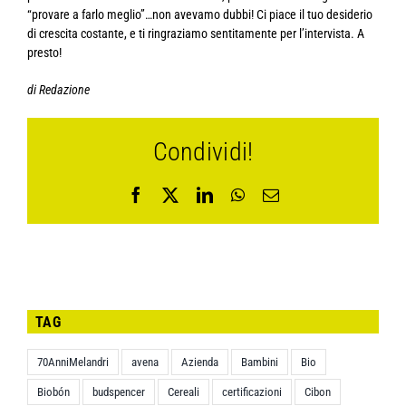
di Redazione
Condividi!
Facebook
X
LinkedIn
WhatsApp
Email
TAG
70AnniMelandri
avena
Azienda
Bambini
Bio
Biobón
budspencer
Cereali
certificazioni
Cibon