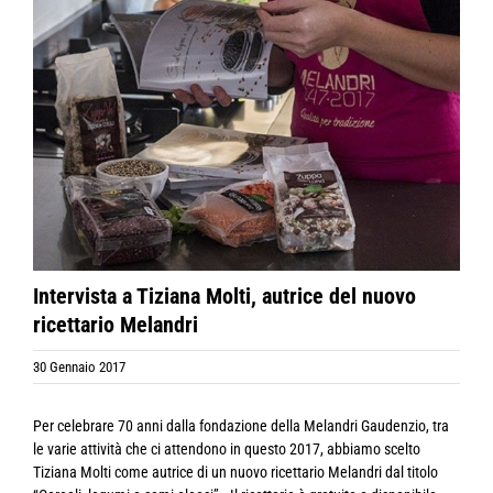
Intervista a Tiziana Molti, autrice del nuovo
ricettario Melandri
30 Gennaio 2017
Per celebrare 70 anni dalla fondazione della Melandri Gaudenzio, tra le varie attività che ci attendono in questo 2017, abbiamo scelto Tiziana Molti come autrice di un nuovo ricettario Melandri dal titolo “Cereali, legumi e semi oleosi” . Il ricettario è gratuito e disponibile secondo le modalità descritte in quest’articolo: “Come far tuo il ricettario Melandri”. PERCHÉ MELANDRI HA SCELTO TIZIANA Abbiamo scelto Tiziana, anzitutto, perché con lei condividiamo lo stesso territorio, il ravennate . Tiziana conosce la nostra azienda, la sua storia. Conosce le radici da cui Melandri Gaudenzio è nata 70 anni fa. In lei ritroviamo il carattere della nostra terra e l’indomabile curiosità nei confronti dell’universo culinario . Condividiamo con lei valori determinanti e, più la conosciamo e più la sentiamo affine alla filosofia Melandri. Come noi, tutti noi dello staff Melandri, ama le materie prime e vuole conoscerne ogni caratteristica , sotto tutti i punti di vista. Cura con la stessa dedizione sia la forma che la sostanza, è sempre alla ricerca di nuovi prodotti da studiare e lavorare in cucina. Dietro le sue ricette c’è infatti uno studio approfondito : prima sulle combinazioni alimentari per curare l’aspetto salutistico, poi sulla presentazione del piatto, così da soddisfare la vista e preparare all’assaggio. Il talento di Tiziana non riguarda solo la cucina, il suo gusto estetico si esprime anche in altri modi. Sue sono, ad esempio, tutte le foto che vedete nel ricettario e sua è anche l’impaginazione del volume. Questi talenti tra loro ben armonizzati, le hanno consentito di realizzare un prodotto editoriale che porta al 100% la sua firma! Noi le abbiamo semplicemente fornito la materia prima, oltre cinquanta prodotti Melandri, da interpretare in piena libertà , fiduciosi della sua sensibilità, delle parole condivise passeggiando in fabbrica e in azienda. Il risultato ci ha soddisfatti moltissimo, ci ritroviamo completamente e per questo le saremo sempre grati per il prezioso ricettario che ha realizzato per i nostri primi 70 anni! L’INTERVISTA CONOSCIAMO MEGLIO TIZIANA MOLTI 1. Ciao Tiziana, grazie ancora per questo prezioso regalo! Tra qualche domanda, se ti va, approfondiremo cosa ha significato per te realizzare il ricettario che celebra i nostri (primi) 70 anni! Ma prima vogliamo permettere a chi ci legge di conoscerti meglio, perché sei una persona davvero incredibile. Partiamo dal blog, sei autrice di L’Ombelico di Venere . Ti va di raccontarci come e quando è nato il progetto? Innanzitutto grazie a voi di questa splendida occasione, un vero onore per me. Il mio blog è molto giovane, nasce esattamente 5 anni fa dopo un lungo periodo di ripensamenti soprattutto sul nome che per me era importante richiamasse il luogo in cui vivo ed a cui sono molto legata . Mi è sempre piaciuto cucinare e condividere ciò che faccio, i piccoli consigli e le curiosità, sperimentare e imparare anche dalle altre blogger, per questo mi sono decisa. 2. Sappiamo che collabori con due progetti, Agrodolce e Taste&More, di cosa ti occupi precisamente. Si esatto, per Agrodolce realizzo e fotografo ricette su loro richiesta, un lavoro interessante perché mi dà spesso l’occasione di approfondire le preparazioni e la storia di molte ricette della nostra tradizione gastronomica. In Taste&More c’è il mio cuore, potrei definire questo magazine come una grande famiglia fatta di splendide persone. Io mi occupo in parte dell’organizzazione del lavoro, della gestione e definizione dei temi assieme alle mie colleghe di redazione ed in particolare di tutta la progettazione grafica , oltre naturalmente alla realizzazione di alcune ricette , un lavoro impegnativo che però dona grandi soddisfazioni. 3. In te convivono competenze di comunicazione visiva (foto e grafica) e di gastronomia. Siamo curiosi di sapere quando entrambe le passioni hanno iniziato a nascere dentro di te e come hai iniziato a coltivarle. Oggi riesci a combinarle tra loro, per un risultato, fattelo dire, davvero “squisito”! Come hai fatto? Ho iniziato dalla cucina credendo che l’unica cosa importante fosse la ricetta che rimane si fondamentale, ma lo scopo di un blog di cucina è anche quello di far percepire i sapori ed i profumi attraverso la vista . Ho sempre amato fotografare ma la voglia di fare sempre meglio mi ha spinta a frequentare corsi, studiare ed osservare molto. Per me un blog deve invogliare a provare la ricetta grazie alle sensazioni che una foto può dare. 4. Qual è l’ingrediente che usi più frequentemente e cui non riesci a rinunciare? Da quando l’ho scoperto utilizzo moltissimo zenzero , fresco, candito e in polvere, nella mia dispensa non manca mai, è perfetto per nei dolci come nei piatti a base di pollo, con il riso, la pasta e nel tè caldo. Un altro ingrediente presente quasi sempre nel mio frigorifero è la ricotta che amo in modo particolare . 5. Quando vuoi dimostrare l’affetto a qualcuno attraverso la cucina, che piatto o che piatti prepari? Sicuramente un bel piatto di pasta fresca , in modo particolare amo cucinare la pasta ripiena come suggerisce il nome del mio blog. Farei un cappelletto con ripieno di ricotta e Raviggiolo condito con pomodorini confit e formaggio di fossa . Concluderei senza dubbio con un dolce al cucchiaio , una mousse, un semifreddo o una fetta di naked cake con crema al torrone e arance candite. 6. Hai inventato piatti di cui vai orgogliosa? Se non sono troppo segreti… ti va di elencarci gli ingredienti? Preserveremo la ricetta, per ora, non ti preoccupare! Negli ultimi anni abbiamo imparato a conoscere tantissimi nuovi ingredienti e nuovi abbinamenti grazie ai blog, ai portali che propongono ricette, i magazine ed alle numerose trasmissioni che parlano di food. Proprio per questo credo che oggi inventare un piatto che risulti convincente sia molto difficile almeno per me. Credo semplicemente di avere un buon palato e una buona sensibilità nell’abbinamento dei cibi, non amo estremizzare né banalizzare. Per me riuscire a creare un buon equilibrio tra gli ingredienti, mixare tradizione e innovazione , prendere spunto dalle ricette di altri paesi creando un buon piatto e donandogli a volte un’idea originale è già un ottimo risultato. 7. Esistono, nel tuo presente o nel tuo passato, chef e libri cui ti sei ispirata o che reputi fonti valide per approfondire determinati stili culinari o argomenti gastronomici? Posseggo tantissimi libri di cucina, amo variare e cambio spesso mentore, di chef eccellenti ce ne sono tanti e risulta difficile citarne qualcuno in particolare che mi abbia più degli altri ispirata. Se però penso ad una persona che mi ha veramente ispirata in cucina penso a mia mamma, lei mi ha trasmesso la passione per la cucina mentre da piccola la osservavo cucinare. 8. Hai mai sognato di aprire un punto di ristorazione tutto tuo? Inevitabile pensarci, ma credo servano competenze ben al di sopra delle mie. Però, se posso sognare mi vedrei bene in un posticino molto piccolo e dinamico che propone pochi piatti sempre nuovi e appena fatti , ma anche pasta fresca cruda, sughi da asporto, confetture, biscotti, una gastronomia creativa insomma. TIZIANA E IL RICETTARIO MELANDRI 9. Quando ti abbiamo proposto di realizzare il ricettario Melandri, cosa hai provato, cosa hai pensato? Cosa ti ha fatto decidere di accettare? Quando Roberta mi ha proposto di realizzare questo ricettario ho pensato “Sarò all’altezza?”. Perché come mio solito mi metto sempre in dubbio, ma sono anche molto incosciente e ho accettato pensando fosse una grandissima occasione da non buttare via, dal momento che sarebbe stata, a ragione, una grandissima esperienza. 10. Hai fatto un ottimo lavoro, puoi essere molto fiera di te! Quante ricette hai realizzato e, se ci sono, quante ne hai provate e poi scartate ai fini del ricettario? Per il ricettario ho preparato 51 ricette alle quali ho pensato per quasi due mesi tentando di immaginare sapori e abbinamenti, cercando di coprire festività, eventi, tipologie e tutte le stagioni. Quando le ho messe in pratica quindi non ho avuto particolari difficoltà, naturalmente ci sono stati aggiustamenti in corso d’opera, ho rifatto più volte e modificato o sostituito con altre circa 8 ricette. 11. Hai dedicato un anno a questo lavoro e l’impegno si vede tutto! Se ci sono stati momenti di criticità durante la realizzazione del ricettario, come sei riuscita a superarli? Un anno trascorso molto in fretta, impegnativo e molto intenso. Non ho trovato momenti di vera criticità perché il lavoro è stato ben pianificato all’inizio. Sicuramente ci sono stati momenti di stanchezza, ma vedere il ricettario piano piano prendere forma, l’approvazione, l’appoggio e l’entusiasmo di Roberta mi hanno dato tutte le energie per proseguire con fervore. 12. C’è un nostro prodotto, o più prodotti, che preferisci su tutti? Se sì, perché? Davvero difficile individuarne solo alcuni, in particolare sono amante dei cereali e dei semi oleosi , ma posso dire quali prodotti non conoscevo e mi hanno stupita. In modo particolare la cicerchia che trovo davvero molto gustosa e versatile , solitamente la vediamo nelle calde zuppe invernali io invece l’ho proposta fredda con una crema di spinaci, pomodorini secchi e pecorino ed era eccezionale. Poi ho amato i semi di canapa Melandri, che hanno un leggero sapore di frutta secca davvero molto piacevole, li ho utilizzati per delle barrette raw e sono risultati perfetti. 13. Hai arricchito il ricettario di curiosità e consigli in cucina, quali sono le tue fonti oltre la tua esperienza diretta? Mi piace spiegare e chiarire il perché di certe scelte culinarie e mi piace dare alternative a chi vuole provare una mia ricetta. Per i suggerimenti mi sono basata su quello che ho capito durante le realizzazioni e naturalmente sulla base di ricette già provate. Posseggo numerosi libri di ricette , anche tecnici , che indubbiamente negli anni mi hanno aiutata a carpire tecniche e giusti abbinamenti. Partendo da queste basi seg