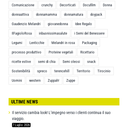
Comunicazione
crunchy
Decorticati
Docufilm
Donna
donnaattiva
donnamamma
donnamatura
doypack
Gaudenzio Melandri
giovanedonna
Idee Regalo
IlFagioloRosa
inbuonissimasalute
i Semi del Benessere
Legumi
Lenticchie
Melandri in rosa
Packaging
processo produttivo
Proteine vegetali
Ricettario
ricette estive
semi di chia
Semi oleosi
snack
Sostenibilità
spreco
terencehill
Territorio
Tirocinio
Uomini
western
Zuppah!
Zuppe
ULTIME NEWS
Il servizio cambia look! L’impegno verso i clienti continua il suo
viaggio.
7 Luglio 2026