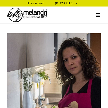
Salta
Il mio account
CARRELLO
al
contenuto
Ingrandisci
immagine