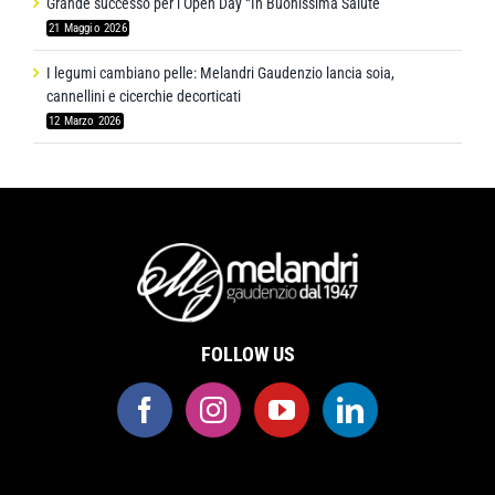
Grande successo per l’Open Day “In Buonissima Salute”
21 Maggio 2026
I legumi cambiano pelle: Melandri Gaudenzio lancia soia,
cannellini e cicerchie decorticati
12 Marzo 2026
FOLLOW US