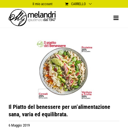
Salta
Il mio account
CARRELLO
al
contenuto
Ingrandisci
immagine
Il Piatto del benessere per un’alimentazione
sana, varia ed equilibrata.
6 Maggio 2019