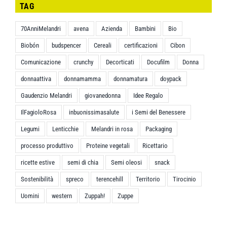
TAG
70AnniMelandri
avena
Azienda
Bambini
Bio
Biobón
budspencer
Cereali
certificazioni
Cibon
Comunicazione
crunchy
Decorticati
Docufilm
Donna
donnaattiva
donnamamma
donnamatura
doypack
Gaudenzio Melandri
giovanedonna
Idee Regalo
IlFagioloRosa
inbuonissimasalute
i Semi del Benessere
Legumi
Lenticchie
Melandri in rosa
Packaging
processo produttivo
Proteine vegetali
Ricettario
ricette estive
semi di chia
Semi oleosi
snack
Sostenibilità
spreco
terencehill
Territorio
Tirocinio
Uomini
western
Zuppah!
Zuppe