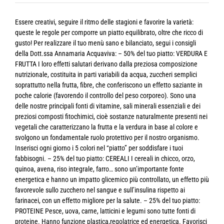
Essere creativi, seguire il ritmo delle stagioni e favorire la varietà:
queste le regole per comporre un piatto equilibrato, oltre che ricco di
gusto! Per realizzare il tuo menù sano e bilanciato, segui i consigli
della Dott.ssa Annamaria Acquaviva: – 50% del tuo piatto: VERDURA E
FRUTTA I loro effetti salutari derivano dalla preziosa composizione
nutrizionale, costituita in parti variabili da acqua, zuccheri semplici
soprattutto nella frutta, fibre, che conferiscono un effetto saziante in
poche calorie (favorendo il controllo del peso corporeo). Sono una
delle nostre principali fonti di vitamine, sali minerali essenziali e dei
preziosi composti fitochimici, cioè sostanze naturalmente presenti nei
vegetali che caratterizzano la frutta e la verdura in base al colore e
svolgono un fondamentale ruolo protettivo per il nostro organismo.
Inserisci ogni giorno i 5 colori nel “piatto” per soddisfare i tuoi
fabbisogni. – 25% del tuo piatto: CEREALI I cereali in chicco, orzo,
quinoa, avena, riso integrale, farro… sono un’importante fonte
energetica e hanno un impatto glicemico più controllato, un effetto più
favorevole sullo zucchero nel sangue e sull’insulina rispetto ai
farinacei, con un effetto migliore per la salute. – 25% del tuo piatto:
PROTEINE Pesce, uova, carne, latticini e legumi sono tutte fonti di
proteine. Hanno funzione plastica,regolatrice ed energetica. Favorisci