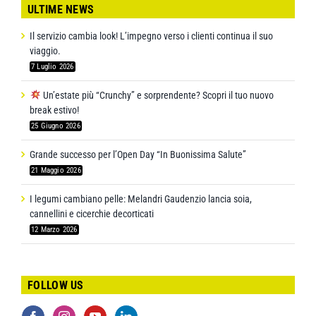
ULTIME NEWS
Il servizio cambia look! L’impegno verso i clienti continua il suo
viaggio.
7 Luglio 2026
Un’estate più “Crunchy” e sorprendente? Scopri il tuo nuovo
break estivo!
25 Giugno 2026
Grande successo per l’Open Day “In Buonissima Salute”
21 Maggio 2026
I legumi cambiano pelle: Melandri Gaudenzio lancia soia,
cannellini e cicerchie decorticati
12 Marzo 2026
FOLLOW US