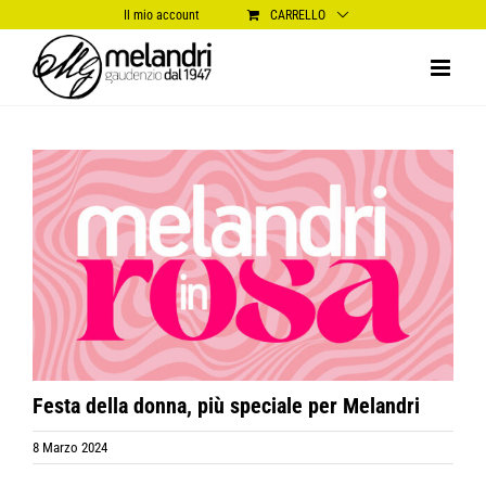
Salta
Il mio account
CARRELLO
al
contenuto
Ingrandisci
immagine
Festa della donna, più speciale per Melandri
8 Marzo 2024