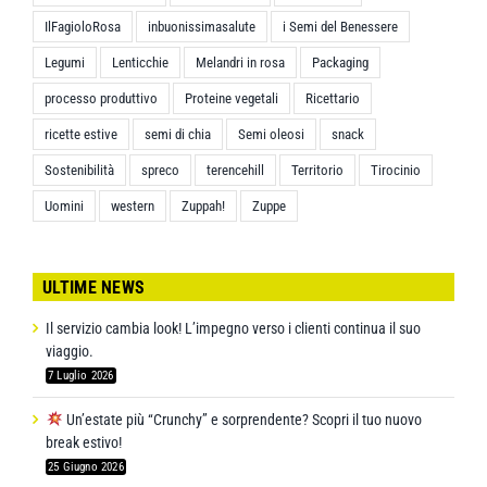
IlFagioloRosa
inbuonissimasalute
i Semi del Benessere
Legumi
Lenticchie
Melandri in rosa
Packaging
processo produttivo
Proteine vegetali
Ricettario
ricette estive
semi di chia
Semi oleosi
snack
Sostenibilità
spreco
terencehill
Territorio
Tirocinio
Uomini
western
Zuppah!
Zuppe
ULTIME NEWS
Il servizio cambia look! L’impegno verso i clienti continua il suo
viaggio.
7 Luglio 2026
Un’estate più “Crunchy” e sorprendente? Scopri il tuo nuovo
break estivo!
25 Giugno 2026