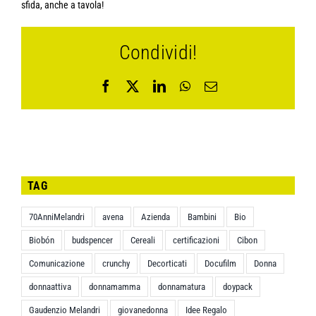
sfida, anche a tavola!
Condividi!
Facebook
X
LinkedIn
WhatsApp
Email
TAG
70AnniMelandri
avena
Azienda
Bambini
Bio
Biobón
budspencer
Cereali
certificazioni
Cibon
Comunicazione
crunchy
Decorticati
Docufilm
Donna
donnaattiva
donnamamma
donnamatura
doypack
Gaudenzio Melandri
giovanedonna
Idee Regalo