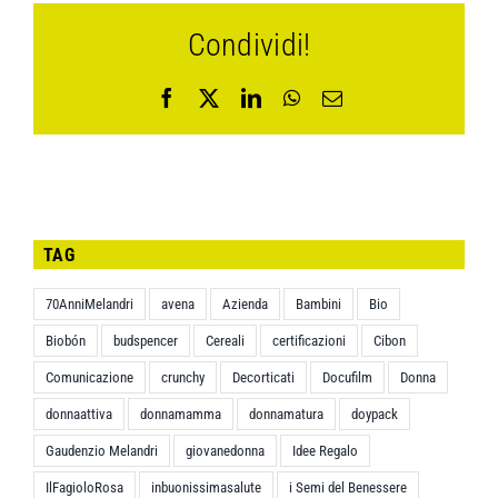
Condividi!
Facebook
X
LinkedIn
WhatsApp
Email
TAG
70AnniMelandri
avena
Azienda
Bambini
Bio
Biobón
budspencer
Cereali
certificazioni
Cibon
Comunicazione
crunchy
Decorticati
Docufilm
Donna
donnaattiva
donnamamma
donnamatura
doypack
Gaudenzio Melandri
giovanedonna
Idee Regalo
IlFagioloRosa
inbuonissimasalute
i Semi del Benessere