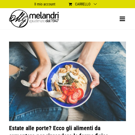
Salta
Il mio account
CARRELLO
al
contenuto
Ingrandisci
immagine
Estate alle porte? Ecco gli alimenti da