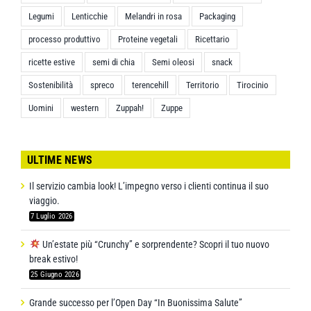
Legumi
Lenticchie
Melandri in rosa
Packaging
processo produttivo
Proteine vegetali
Ricettario
ricette estive
semi di chia
Semi oleosi
snack
Sostenibilità
spreco
terencehill
Territorio
Tirocinio
Uomini
western
Zuppah!
Zuppe
ULTIME NEWS
Il servizio cambia look! L’impegno verso i clienti continua il suo
viaggio.
7 Luglio 2026
Un’estate più “Crunchy” e sorprendente? Scopri il tuo nuovo
break estivo!
25 Giugno 2026
Grande successo per l’Open Day “In Buonissima Salute”