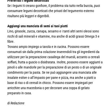
Preferisci i legumi decorticati
Se i legumi ti creano gonfiore, il problema sta tutto nella buccia, puoi
consumare legumi decorticati che privati del tegumento esterno
risultano più leggeri e digeribili.
Aggiungi una manciata di semi ai tuoi piatti
Lino, girasole, zucca, canapa, sesamo e i tanti altri semi oleosi sono
ricchi di sali minerali e vitamine, ma anche di acidi grassi Omega 3 e
fibre.
Trovano ampio impiego a tavola e in cucina. Possono essere
consumati sin dalla prima colazione inserendoli tra gli ingredienti da
utilizzare per la preparazione casalinga del muesli, accanto a cereali
soffiati, frutta a guscio o disidratata. Inoltre, possono essere aggiunti a
pinoli o alle mandorle per la preparazione di un pesto o di un originale
condimento per la pasta. Se ne può aggiungere una manciata alle
insalate estive o all’impasto per pane e pizza, ma anche a piatti a
base di riso o di cereali in chicco. Possono essere impiegati per
arricchire una macedonia o per decorare una coppa di gelato
preparato in casa.
di Redazione