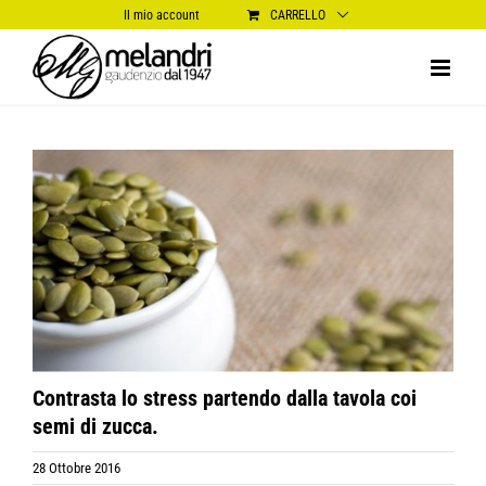
Salta
Il mio account
CARRELLO
al
contenuto
Ingrandisci
immagine
Contrasta lo stress partendo dalla tavola coi
semi di zucca.
28 Ottobre 2016