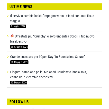
ULTIME NEWS
Il servizio cambia look! L’impegno verso i clienti continua il suo
viaggio.
7 Luglio 2026
Un’estate più “Crunchy” e sorprendente? Scopri il tuo nuovo
break estivo!
25 Giugno 2026
Grande successo per l’Open Day “In Buonissima Salute”
21 Maggio 2026
I legumi cambiano pelle: Melandri Gaudenzio lancia soia,
cannellini e cicerchie decorticati
12 Marzo 2026
FOLLOW US