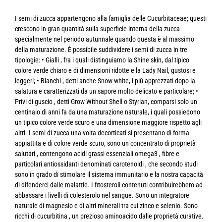
I semi di zucca appartengono alla famiglia delle Cucurbitaceae; questi
crescono in gran quantità sulla superficie interna della zucca
specialmente nel periodo autunnale quando questa è al massimo
della maturazione. È possibile suddividere i semi di zucca in tre
tipologie: • Gialli , fra i quali distinguiamo la Shine skin, dal tipico
colore verde chiaro e di dimensioni ridotte e la Lady Nail, gustosi e
leggeri; • Bianchi , detti anche Snow white, i più apprezzati dopo la
salatura e caratterizzati da un sapore molto delicato e particolare; •
Privi di guscio , detti Grow Without Shell o Styrian, comparsi solo un
centinaio di anni fa da una maturazione naturale, i quali possiedono
un tipico colore verde scuro e una dimensione maggiore rispetto agli
altri. I semi di zucca una volta decorticati si presentano di forma
appiattita e di colore verde scuro, sono un concentrato di proprietà
salutari , contengono acidi grassi essenziali omega3 , fibre e
particolari antiossidanti denominati carotenoidi , che secondo studi
sono in grado di stimolare il sistema immunitario e la nostra capacità
di difenderci dalle malattie. I fitosteroli contenuti contribuirebbero ad
abbassare i livelli di colesterolo nel sangue. Sono un integratore
naturale di magnesio e di altri minerali tra cui zinco e selenio. Sono
ricchi di cucurbitina , un prezioso aminoacido dalle proprietà curative.