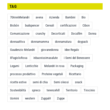
TAG
70AnniMelandri
avena
Azienda
Bambini
Bio
Biobón
budspencer
Cereali
certificazioni
Cibon
Comunicazione
crunchy
Decorticati
Docufilm
Donna
donnaattiva
donnamamma
donnamatura
doypack
Gaudenzio Melandri
giovanedonna
Idee Regalo
IlFagioloRosa
inbuonissimasalute
i Semi del Benessere
Legumi
Lenticchie
Melandri in rosa
Packaging
processo produttivo
Proteine vegetali
Ricettario
ricette estive
semi di chia
Semi oleosi
snack
Sostenibilità
spreco
terencehill
Territorio
Tirocinio
Uomini
western
Zuppah!
Zuppe