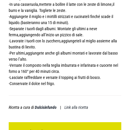
-In una casseruola,mettete a bollire il latte con le zeste di limone,il
burro e la vaniglia. Togliete le zeste.
-Aggiungete il miglio e i mirtilli strizzati e cucinateli finché scade il
liquido.(basteranno una 15 di minuti).
-Separate i tuorli dagli albumi. Montate gli ultimi a neve
ferma,aggiungendo all’inizio un pizzico di sale.
-Lavorate i tuorli con lo zucchero,aggiungeteli al miglio assieme alla
bustina di lievito.
-Per ultimi,aggiungete anche gli albumi montati e lavorate dal basso
verso l’alto.
-Versate il composto nella teglia imburrata e infarinata e cuocete nel
forno a 160° per 40 minuti circa.
-Lasciate raffreddare e versate il topping ai frutti di bosco.
-Conservate il dolce nel frigo.
Ricetta a cura di
Dulcisinfundo
|
Link alla ricetta