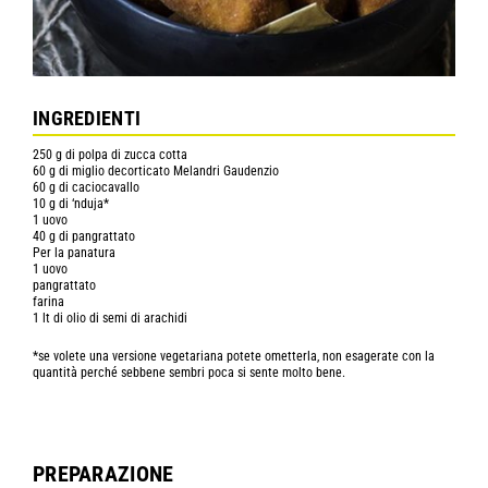
INGREDIENTI
250 g di polpa di zucca cotta
60 g di miglio decorticato Melandri Gaudenzio
60 g di caciocavallo
10 g di ‘nduja*
1 uovo
40 g di pangrattato
Per la panatura
1 uovo
pangrattato
farina
1 lt di olio di semi di arachidi
*se volete una versione vegetariana potete ometterla, non esagerate con la
quantità perché sebbene sembri poca si sente molto bene.
PREPARAZIONE