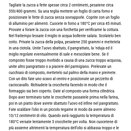
Tagliate la zucca a fette spesse circa 2 centimetri, pesatene circa
350/400 grammi. Su una teglia mettete un foglio di carta forno e
posizionate le fette di zucca senza sovrapporle. Coprite con un foglio
di alluminio per alimenti. Cuocete in forno a 180°C per circa 45 minuti.
Provate a forare la zucca con una forchetta per verificarne la cottura.
Nel frattempo lessate il miglio in acqua bollente salata. Scolatelo ben
cotto. Private la zucca della polpa, pesatene 250 grammi e mettetela
in una ciotola. Unite l’uovo sbattuto, il pangrattato, la ‘nduja ed il
miglio regolate eventualmente di sale e mescolate bene. Se il
composto fosse troppo morbido a causa di una zucca troppo acquosa,
unite altro pangrattato o a piacere del parmigiano. Prelevate un
cucchiaio di composto, mettetelo sul palmo della mano e premete.
Con un dito fate uno scavo al centro e posizionate un pezzetto di
caciocavallo. Richiudete la crocchetta facendo in modo che il
formaggio sia ben coperto. Date al composto una forma cilindrica.
Dopo aver terminato tutte le crocchette passatele prima nella farina,
poi in un piatto dove avrete sbattuto l’uovo ed infine nel pangrattato.
Fate scaldare l’olio in un piccolo tegame in modo da avere almeno
10/12 centimetri di olio. Quando avrà raggiunto la temperatura di
180°C versate lentamente 3 crocchette per volta. Non cuocetene di
più assieme altrimenti la temperatura dell’olio si abbassa troppo e le