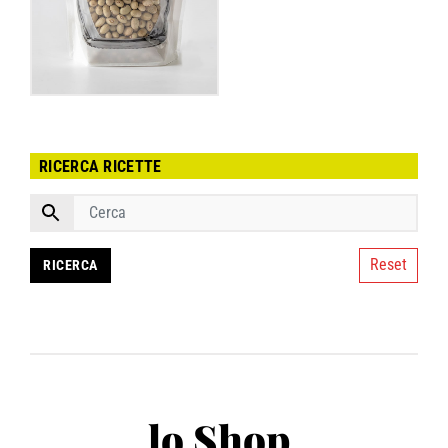
RICERCA RICETTE
Reset
lo Shop
.