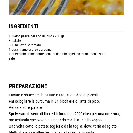
INGREDIENTI
1 filetto pesce persico da circa 400 gr
3 patate
300 ml latte scremato
1 cucchiaino scarso curcuma
1 cucchiaio abbondante semi di lino biologici i semi del benessere
sale
PREPARAZIONE
Lavare e sbucciare le patate e tagliarle a dadini piccoli.
Far sciogliere la curcuma in un bicchiere di latte tiepido.
Versare sulle patate
Spolverare di semi di lino ed infornare a 200° circa per una mezzora,
mescolando spezzo ed allungando con il latte al bisogno.
Una volta cotte le patate toglierle dalla teglia, dove verrà adagiato il
filetto di persico affinchè cuocia nella crema rimasta.