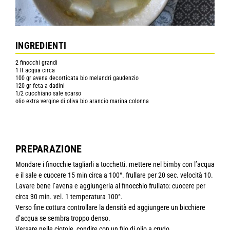
INGREDIENTI
2 finocchi grandi
1 lt acqua circa
100 gr avena decorticata bio melandri gaudenzio
120 gr feta a dadini
1/2 cucchiano sale scarso
olio extra vergine di oliva bio arancio marina colonna
PREPARAZIONE
Mondare i finocchie tagliarli a tocchetti. mettere nel bimby con l’acqua
e il sale e cuocere 15 min circa a 100°. frullare per 20 sec. velocità 10.
Lavare bene l’avena e aggiungerla al finocchio frullato: cuocere per
circa 30 min. vel. 1 temperatura 100°.
Verso fine cottura controllare la densità ed aggiungere un bicchiere
d’acqua se sembra troppo denso.
Versare nelle ciotole, condire con un filo di olio a crudo