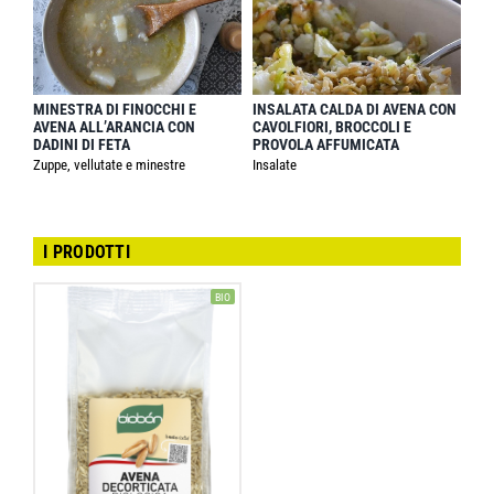
MINESTRA DI FINOCCHI E
INSALATA CALDA DI AVENA CON
AVENA ALL’ARANCIA CON
CAVOLFIORI, BROCCOLI E
DADINI DI FETA
PROVOLA AFFUMICATA
Zuppe, vellutate e minestre
Insalate
I PRODOTTI
BIO