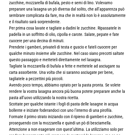
zucchine, mozzarella di bufala, pesto e semi di lino. Volevamo
preparare una lasagna un pò diversa dal solito, che all’apparenza può
sembrare complicata da fare, ma che in realtà non lo è assolutamente
e il risultato sarà sorprendente.
Per prima cosa lavate e tagliate a dadini le zucchine. Ripassatele in
padella in un soffritto di olio, cipolla e carote. Salate, pepate e fate
cuocere per una decina di minuti.
Prendete i gamberi, privateli di testa e guscio e fateli cuocere per
qualche minuto insieme alle zucchine. Nel caso siano precotti saltate
questo passaggio e metteteli direttamente nel lasagna.
Tagliate la mozzarella di bufala a fette e mettetele ad asciugare su
carta assorbente. Una volta che si saranno asciugate per bene,
tagliatele a pezzettini più piccoli.
Avendo poco tempo, abbiamo optato per la pasta pronta. Se volete
rendere la vostra lasagna ancora più buona potete preparare anche la
pasta all’uovo utilizzando la nostra ricetta.
Scottate per qualche istante i fogli di pasta delle lasagne in acqua
bollente e iniziate foderandoci con uno l’interno di una pirofila.
Formate il primo strato iniziando con il ripieno di gamberi e zucchine,
proseguendo con la mozzarella e quindi un pò di besciamella.
Attenzione a non esagerare con quest’ultima. La utilizziamo solo per