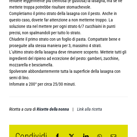
rendere leggermente più cremosa (e gustosa) la lasagna, ma se ne
mettete troppa potrebbe risultare stomachevole.
Completiamo il primo strato della lasagna con il pesto. Anche in
questo caso, dovete far attenzione a non metterne troppo. La
soluzione sta nel mettere per ogni strato 6/7 cucchiaini in punti
precisi, non spalmandoli per tutto lo strato.
Chiudete il primo strato con un foglio di pasta. Compattate bene e
proseguite alla stessa maniera per 3, massimo 4 strati.
L’ultimo strato della lasagna deve rimanere scoperto. Mettete tutti gli
ingredienti del ripieno ad eccezione del pesto: gamberi, zucchine,
mozzarella e besciamella.
Spolverate abbondantemente tutta la superficie della lasagna con
semi di lino.
Infornate a 200° per circa 25/30 minuti.
Ricetta a cura di
Ricette della nonna
|
Link alla ricetta
Condividi