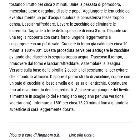
tostando il tutto per circa 2 minuti. Unire la passata di pomodoro,
mescolare bene e regolare di sale e pepe. Aggiungere le lenticchie ed
eventualmente un po’ d’acqua qualora la consistenza fosse troppo
densa. Lasciar raffreddare. Lavare le zucchine ed eliminare le
estremità. Tagliarle a fette dello spessore di circa 3 mm. Disporle su
una teglia ricoperta con carta forno, ungerle leggermente e
cospargere con un po’ di sale. Cuocere in forno già caldo per circa 10
minuti a 180°-200°. Questa procedura serve per asciugare le zucchine
evitando che rilascino in seguito troppa acqua. Trascorso il tempo,
rimuovere dal forno e lasciar raffreddare. Assemblare la lasagna.
Versare sulla base della pirofila 2 cucchiai di besciamella, per evitare
che il fondo si attacchi. Disporre il primo strato di zucchine, coprire con
un paio di cucchiai di besciamella e di salsa di lenticchie. Continuare
fino ad esaurimento degli ingredienti. A piacere aggiungere del lievito
alimentare in scaglie (o del Parmigiano Reggiano per una versione
vegetariana). Infornare a 180° per circa 15-20 minuti fino a quando la
superficie si sarà leggermente dorata.
Ricetta a cura di
Nomnom q.b.
|
Link alla ricetta