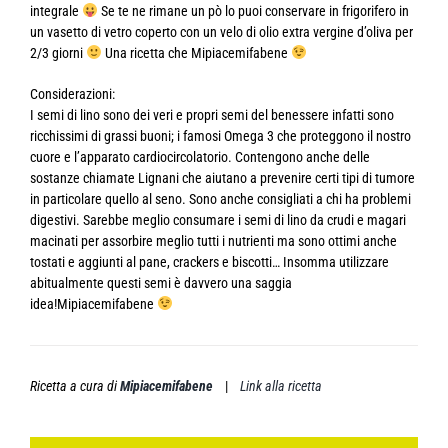
integrale
Se te ne rimane un pò lo puoi conservare in frigorifero in
un vasetto di vetro coperto con un velo di olio extra vergine d’oliva per
2/3 giorni
Una ricetta che Mipiacemifabene
Considerazioni:
I semi di lino sono dei veri e propri semi del benessere infatti sono
ricchissimi di grassi buoni; i famosi Omega 3 che proteggono il nostro
cuore e l’apparato cardiocircolatorio. Contengono anche delle
sostanze chiamate Lignani che aiutano a prevenire certi tipi di tumore
in particolare quello al seno. Sono anche consigliati a chi ha problemi
digestivi. Sarebbe meglio consumare i semi di lino da crudi e magari
macinati per assorbire meglio tutti i nutrienti ma sono ottimi anche
tostati e aggiunti al pane, crackers e biscotti… Insomma utilizzare
abitualmente questi semi è davvero una saggia
idea!Mipiacemifabene
Ricetta a cura di
Mipiacemifabene
|
Link alla ricetta