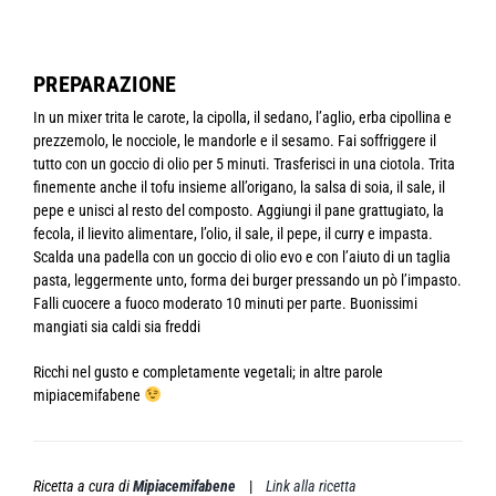
PREPARAZIONE
In un mixer trita le carote, la cipolla, il sedano, l’aglio, erba cipollina e
prezzemolo, le nocciole, le mandorle e il sesamo. Fai soffriggere il
tutto con un goccio di olio per 5 minuti. Trasferisci in una ciotola. Trita
finemente anche il tofu insieme all’origano, la salsa di soia, il sale, il
pepe e unisci al resto del composto. Aggiungi il pane grattugiato, la
fecola, il lievito alimentare, l’olio, il sale, il pepe, il curry e impasta.
Scalda una padella con un goccio di olio evo e con l’aiuto di un taglia
pasta, leggermente unto, forma dei burger pressando un pò l’impasto.
Falli cuocere a fuoco moderato 10 minuti per parte. Buonissimi
mangiati sia caldi sia freddi
Ricchi nel gusto e completamente vegetali; in altre parole
mipiacemifabene
Ricetta a cura di
Mipiacemifabene
|
Link alla ricetta