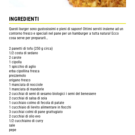
INGREDIENTI
Questi burger sono gustosissimi e pieni di sapore! Ottimi serviti insieme ad un
contorno fresco e speciali nel pane per un hamburger a tutta natura! Ecco
cosa serve per prepararli…
2 panetti di tofu (250 g circa)
1/2 costa di sedano
2 carote
1 cipolla
1 spicchio di aglio
erba cipollina fresca
prezzemolo
origano fresco
1 manciata di nocciole
1 manciata di mandorle
2 cucchiai di semi di sesamo biologici i semi del benessere
2 cucchiai di salsa di soia
1 cucchiaio colmo di fecola di patate
1 cucchiaio di lievito alimentare in fiocchi
3 cucchiai colmi di pane grattugiato
2 cucchiai di olio evo
1/2 cucchiaino di curry
sale
pepe