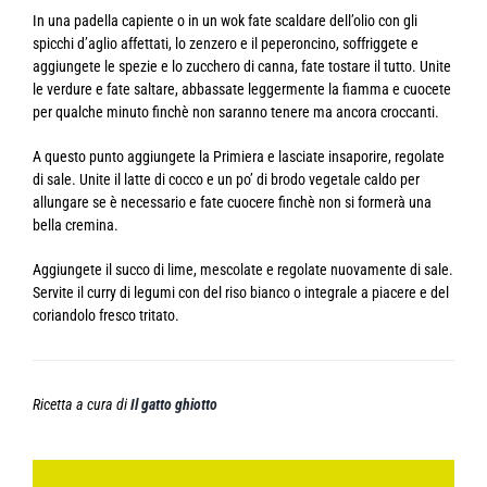
In una padella capiente o in un wok fate scaldare dell’olio con gli
spicchi d’aglio affettati, lo zenzero e il peperoncino, soffriggete e
aggiungete le spezie e lo zucchero di canna, fate tostare il tutto. Unite
le verdure e fate saltare, abbassate leggermente la fiamma e cuocete
per qualche minuto finchè non saranno tenere ma ancora croccanti.
A questo punto aggiungete la Primiera e lasciate insaporire, regolate
di sale. Unite il latte di cocco e un po’ di brodo vegetale caldo per
allungare se è necessario e fate cuocere finchè non si formerà una
bella cremina.
Aggiungete il succo di lime, mescolate e regolate nuovamente di sale.
Servite il curry di legumi con del riso bianco o integrale a piacere e del
coriandolo fresco tritato.
Ricetta a cura di
Il gatto ghiotto