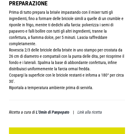
PREPARAZIONE
Prima di tutto prepara la brisée impastando con il mixer tutti gli
ingredienti, fino a formare delle briciole simili a quelle di un crumble e
riponile in frigo, mentre ti dedichi alla farcia: polverizza i semi di
papavero e falli bollire con tutti gli altri ingredienti, tranne la
confettura, a fiamma dolce, per 5 minuti. Lascia raffreddare
completamente.
Rovescia 2/3 delle briciole della brisée in uno stampo per crostata da
26 cm di diametro e compattali con la punta delle dita, per ricoprirne il
fondo e i laterali. Spalma la base di abbondante confettura, infine
distribuisci uniformemente la farcia ormai fredda.
Cospargi la superficie con le briciole restanti e inforna a 180° per circa
30′.
Riportala a temperatura ambiente prima di servirla.
Ricetta a cura di
L'Omin di Panpepato
|
Link alla ricetta