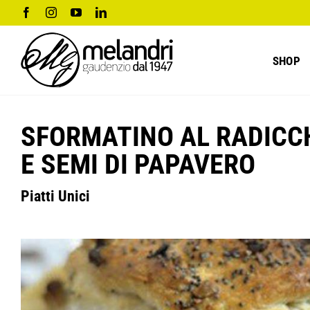
Salta
Facebook
Instagram
YouTube
LinkedIn
al
contenuto
SHOP
SFORMATINO AL RADICC
E SEMI DI PAPAVERO
Piatti Unici