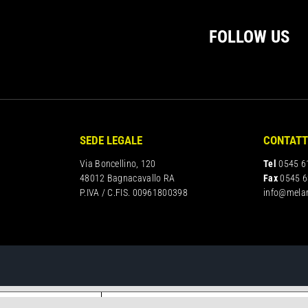
FOLLOW US
SEDE LEGALE
CONTATT
Via Boncellino, 120
Tel
0545 6
48012 Bagnacavallo RA
Fax
0545 6
P.IVA / C.FIS. 00961800398
info@mela
iva sulla raccolta
Le tue preferenze relative alla priva