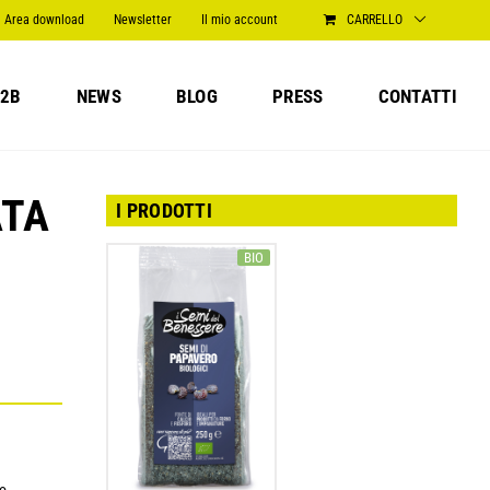
Area download
Newsletter
Il mio account
CARRELLO
2B
NEWS
BLOG
PRESS
CONTATTI
ATA
I PRODOTTI
BIO