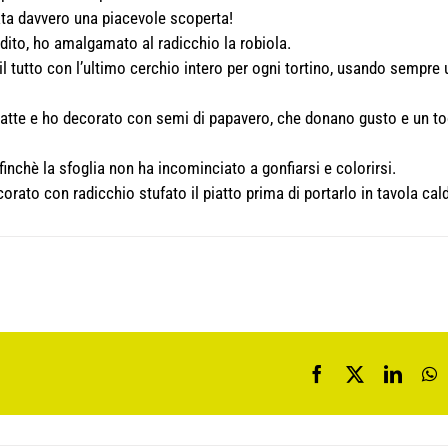
stata davvero una piacevole scoperta!
idito, ho amalgamato al radicchio la robiola.
il tutto con l’ultimo cerchio intero per ogni tortino, usando sempre 
o latte e ho decorato con semi di papavero, che donano gusto e un t
inchè la sfoglia non ha incominciato a gonfiarsi e colorirsi.
ecorato con radicchio stufato il piatto prima di portarlo in tavola ca