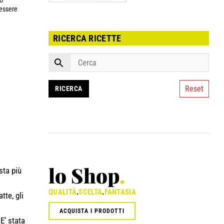
fo
nessere
RICERCA RICETTE
Reset
lo Shop
.
sta più
QUALITÀ
.
SCELTA
.
FANTASIA
tte, gli
ACQUISTA I PRODOTTI
E’ stata