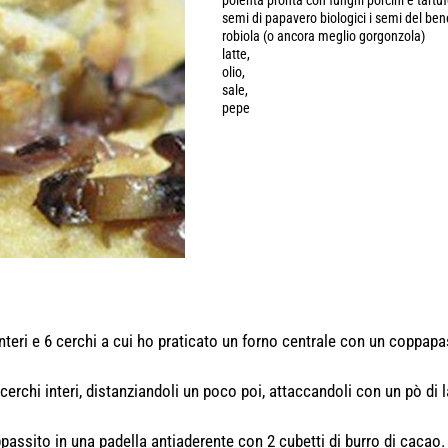
polenta pronta con funghi porcini e tartu
semi di papavero biologici i semi del be
robiola (o ancora meglio gorgonzola)
latte,
olio,
sale,
pepe
nteri e 6 cerchi a cui ho praticato un forno centrale con un coppapa
rchi interi, distanziandoli un poco poi, attaccandoli con un pò di la
appassito in una padella antiaderente con 2 cubetti di burro di cacao. 