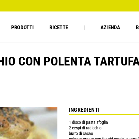
PRODOTTI
RICETTE
|
AZIENDA
B
HIO CON POLENTA TARTUF
INGREDIENTI
1 disco di pasta sfoglia
2 cespi di radicchio
burro di cacao